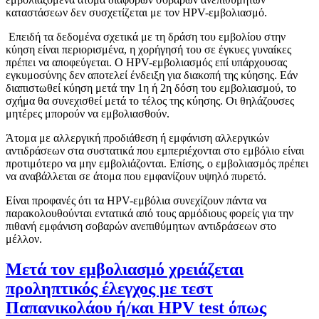
καταστάσεων δεν συσχετίζεται με τον HPV-εμβολιασμό.
Επειδή τα δεδομένα σχετικά με τη δράση του εμβολίου στην
κύηση είναι περιορισμένα, η χορήγησή του σε έγκυες γυναίκες
πρέπει να αποφεύγεται. Ο HPV-εμβολιασμός επί υπάρχουσας
εγκυμοσύνης δεν αποτελεί ένδειξη για διακοπή της κύησης. Εάν
διαπιστωθεί κύηση μετά την 1η ή 2η δόση του εμβολιασμού, το
σχήμα θα συνεχισθεί μετά το τέλος της κύησης. Οι θηλάζουσες
μητέρες μπορούν να εμβολιασθούν.
Άτομα με αλλεργική προδιάθεση ή εμφάνιση αλλεργικών
αντιδράσεων στα συστατικά που εμπεριέχονται στο εμβόλιο είναι
προτιμότερο να μην εμβολιάζονται. Επίσης, ο εμβολιασμός πρέπει
να αναβάλλεται σε άτομα που εμφανίζουν υψηλό πυρετό.
Είναι προφανές ότι τα HPV-εμβόλια συνεχίζουν πάντα να
παρακολουθούνται εντατικά από τους αρμόδιους φορείς για την
πιθανή εμφάνιση σοβαρών ανεπιθύμητων αντιδράσεων στο
μέλλον.
Μετά τον εμβολιασμό χρειάζεται
προληπτικός έλεγχος με τεστ
Παπανικολάου ή/και HPV test όπως