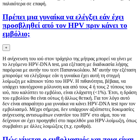
παλαιότερα σε επαφή.
Πρέπει μια γυναίκα να ελέγξει εάν έχει
προσβληθεί από τον HPV πριν κάνει το
εμβόλιο;
+
Η ανίχνευση του ιού στον τράχηλο της μήτρας μπορεί να γίνει με
το λεγόμενο HPV-DNA test, μια εξέταση με διαδικασία λήψης
παρόμοια με αυτήν του τεστ Παπανικολάου. Μ’ αυτήν την εξέταση
μπορούμε να ελέγξουμε εάν η γυναίκα έχει αυτή τη στιγμή
λοίμωξη με κάποιον τύπο του HPV. Η πιθανότητα, βέβαια, να
υπάρχει ταυτόχρονα μόλυνση και από τους 4 ή τους 2 τύπους του
ιού, που καλύπτει το εμβόλιο, είναι ελάχιστη (<1%). Έτσι, η δράση
του εμβολίου θα είναι ούτως ή άλλως θετική. Για τον λόγο αυτό
δεν είναι απαραίτητο μια γυναίκα να κάνει HPV-DNA test πριν τον
εμβολιασμό. Μέχρι σήμερα, δεν υπάρχουν αξιόπιστες δοκιμασίες
ανίχνευσης αντισωμάτων εναντίον του HPV στο αίμα, που να
δείχνουν αν έχει προηγηθεί στο παρελθόν μια HPV-λοίμωξη, όπως
συμβαίνει με άλλες λοιμώξεις (π.χ. ερυθρά).
Πώς γίνεται ο εμβολιασμός και ποια είναι