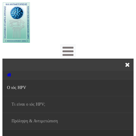
Ο ιός HPV
Τι είναι ο ιός HPV;
Πρόληψη & Αντιμετώπιση