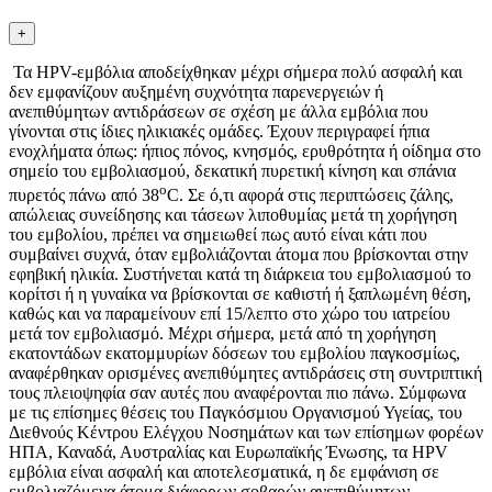
+
Τα HPV-εμβόλια αποδείχθηκαν μέχρι σήμερα πολύ ασφαλή και
δεν εμφανίζουν αυξημένη συχνότητα παρενεργειών ή
ανεπιθύμητων αντιδράσεων σε σχέση με άλλα εμβόλια που
γίνονται στις ίδιες ηλικιακές ομάδες. Έχουν περιγραφεί ήπια
ενοχλήματα όπως: ήπιος πόνος, κνησμός, ερυθρότητα ή οίδημα στο
σημείο του εμβολιασμού, δεκατική πυρετική κίνηση και σπάνια
ο
πυρετός πάνω από 38
C. Σε ό,τι αφορά στις περιπτώσεις ζάλης,
απώλειας συνείδησης και τάσεων λιποθυμίας μετά τη χορήγηση
του εμβολίου, πρέπει να σημειωθεί πως αυτό είναι κάτι που
συμβαίνει συχνά, όταν εμβολιάζονται άτομα που βρίσκονται στην
εφηβική ηλικία. Συστήνεται κατά τη διάρκεια του εμβολιασμού το
κορίτσι ή η γυναίκα να βρίσκονται σε καθιστή ή ξαπλωμένη θέση,
καθώς και να παραμείνουν επί 15/λεπτο στο χώρο του ιατρείου
μετά τον εμβολιασμό. Μέχρι σήμερα, μετά από τη χορήγηση
εκατοντάδων εκατομμυρίων δόσεων του εμβολίου παγκοσμίως,
αναφέρθηκαν ορισμένες ανεπιθύμητες αντιδράσεις στη συντριπτική
τους πλειοψηφία σαν αυτές που αναφέρονται πιο πάνω. Σύμφωνα
με τις επίσημες θέσεις του Παγκόσμιου Οργανισμού Υγείας, του
Διεθνούς Κέντρου Ελέγχου Νοσημάτων και των επίσημων φορέων
ΗΠΑ, Καναδά, Αυστραλίας και Ευρωπαϊκής Ένωσης, τα HPV
εμβόλια είναι ασφαλή και αποτελεσματικά, η δε εμφάνιση σε
εμβολιαζόμενα άτομα διάφορων σοβαρών ανεπιθύμητων