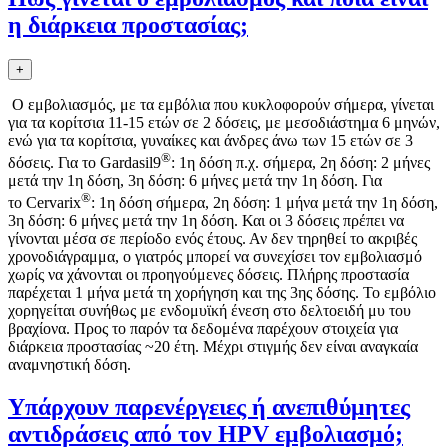
η διάρκεια προστασίας;
+
Ο εμβολιασμός, με τα εμβόλια που κυκλοφορούν σήμερα, γίνεται
για τα κορίτσια 11-15 ετών σε 2 δόσεις, με μεσοδιάστημα 6 μηνών,
ενώ για τα κορίτσια, γυναίκες και άνδρες άνω των 15 ετών σε 3
®
δόσεις. Για το Gardasil9
: 1η δόση π.χ. σήμερα, 2η δόση: 2 μήνες
μετά την 1η δόση, 3η δόση: 6 μήνες μετά την 1η δόση. Για
®
το Cervarix
: 1η δόση σήμερα, 2η δόση: 1 μήνα μετά την 1η δόση,
3η δόση: 6 μήνες μετά την 1η δόση. Και οι 3 δόσεις πρέπει να
γίνονται μέσα σε περίοδο ενός έτους. Αν δεν τηρηθεί το ακριβές
χρονοδιάγραμμα, ο γιατρός μπορεί να συνεχίσει τον εμβολιασμό
χωρίς να χάνονται οι προηγούμενες δόσεις. Πλήρης προστασία
παρέχεται 1 μήνα μετά τη χορήγηση και της 3ης δόσης. Το εμβόλιο
χορηγείται συνήθως με ενδομυϊκή ένεση στο δελτοειδή μυ του
βραχίονα. Προς το παρόν τα δεδομένα παρέχουν στοιχεία για
διάρκεια προστασίας ~20 έτη. Μέχρι στιγμής δεν είναι αναγκαία
αναμνηστική δόση.
Υπάρχουν παρενέργειες ή ανεπιθύμητες
αντιδράσεις από τον HPV εμβολιασμό;