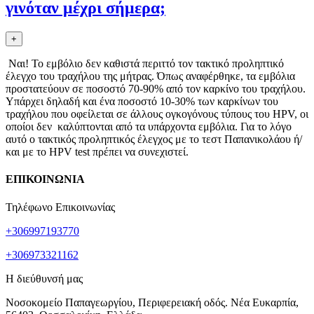
γινόταν μέχρι σήμερα;
+
Ναι! Το εμβόλιο δεν καθιστά περιττό τον τακτικό προληπτικό
έλεγχο του τραχήλου της μήτρας. Όπως αναφέρθηκε, τα εμβόλια
προστατεύουν σε ποσοστό 70-90% από τον καρκίνο του τραχήλου.
Υπάρχει δηλαδή και ένα ποσοστό 10-30% των καρκίνων του
τραχήλου που οφείλεται σε άλλους ογκογόνους τύπους του HPV, οι
οποίοι δεν καλύπτονται από τα υπάρχοντα εμβόλια. Για το λόγο
αυτό ο τακτικός προληπτικός έλεγχος με το τεστ Παπανικολάου ή/
και με το HPV test πρέπει να συνεχιστεί.
ΕΠΙΚΟΙΝΩΝΙΑ
Τηλέφωνο Επικοινωνίας
+306997193770
+306973321162
Η διεύθυνσή μας
Νοσοκομείο Παπαγεωργίου, Περιφερειακή οδός. Νέα Ευκαρπία,