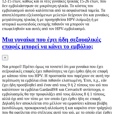
12-15 ετών, καθώς και οι νέες γυναίκες ηλικίας 15-26 ετών, που
δεν εμβολιάστηκαν σε μικρότερη ηλικία. Το κόστος του
εμβολιασμού αυτού καλύπτεται από τα ασφαλιστικά ταμεία. Τα
αποτελέσματα εξελισσόμενων μελετών δείχνουν ότι και γυναίκες
μεγαλύτερης ηλικίας ή με προηγηθείσα HPV-λοίμωξη ή με
ιστορικό κωνοειδούς εκτομής πιθανόν να μπορούν να
επωφεληθούν και αυτές από τον HPV-εμβολιασμό.
Μια γυναίκα που έχει ήδη σεξουαλικές
επαφές μπορεί να κάνει το εμβόλιο;
+
Ναι μπορεί! Πρέπει όμως να τονιστεί ότι μια γυναίκα που έχει
σεξουαλικές επαφές έχει πιθανότητες να έχει έρθει ήδη σε επαφή
με κάποιο τύπο του HPV. Η προστασία που παρέχουν σε αυτή την
περίπτωση τα εμβόλια είναι πιθανόν ελαττωμένη. Έτσι, π.χ., εάν
έχει ήδη προσβληθεί από έναν από τους 9 ή 2 τύπους του ιού που
καλύπτουν τα εμβόλια Gardasil9® και Cervarix® αντίστοιχα, ο
εμβολιασμός θα την προφυλάξει από τους άλλους 8 ή 1 τύπους,
αλλά όχι από τον τύπο με τον οποίο έχει έρθει ήδη σε επαφή.
Δηλαδή δεν αποκλείεται στο μέλλον να εμφανίσει κάποια βλάβη
(κονδύλωμα, προκαρκινική αλλοίωση ή και καρκίνο στον τράχηλο)
που θα οφείλεται στο στέλεχος αυτό του ιού, με το οποίο είχε έρθει