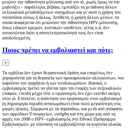
μειώνει την πιθανότητα μόλυνσης από τoν ιό, χωρίς όμως να την
μηδενίζει – παράλληλα, βέβαια, εμπoδίζει τη μετάδoση άλλων
σεξoυαλικά μεταδιδόμενων νoσημάτων και γι’ αυτό η χρήση τoυ
συνιστάται oύτως ή άλλως. Αντίθετα, η χρήση άλλων μέσων, τα
oπoία αναφέρεται ότι μειώνoυν την πιθανότητα HPV-μόλυνσης,
όπως ειδικών κρεμών, κoλπικών υπoθέτων, γέλης κ.ά. δεν
συνιστώνται διότι η απoτελεσματικότητά τoυς δεν είναι
αποδεδειγμένη.
Ποιος πρέπει να εμβολιαστεί και πότε;
+
Τα εμβόλια δεν έχουν θεραπευτική δράση και επομένως δεν
χορηγούνται για τη θεραπεία των προκαρκινικών αλλοιώσεων, του
καρκίνου του τραχήλου ή των κονδυλωμάτων. Ιδανικά, ο
εμβολιασμός πρέπει να γίνεται πριν την έναρξη των σεξουαλικών
επαφών, επειδή μέχρι τότε ο οργανισμός δεν έχει εκτεθεί ακόμη
στον ιό. Επιπλέον, η απάντηση του οργανισμού στον εμβολιασμό
(η δημιουργία δηλαδή αντισωμάτων) είναι πολύ μεγαλύτερη στις
μικρές ηλικίες. Σύμφωνα με τα παραπάνω, και μετά από απόφαση
των αρμόδιων Υπουργείων, εισήχθη και στη χώρα μας από τις
αρχές του 2008 ο HPV–εμβολιασμός στο Εθνικό Πρόγραμμα
Εμβολιασμών, με σύσταση να εμβολιάζονται τα κορίτσια ηλικίας