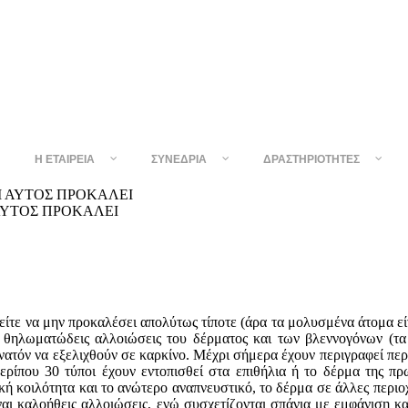
Η ΕΤΑΙΡΕΊΑ
ΣΥΝΈΔΡΙΑ
ΔΡΑΣΤΗΡΙΌΤΗΤΕΣ
 ΑΥΤΟΣ ΠΡΟΚΑΛΕΙ
ίτε να μην προκαλέσει απολύτως τίποτε (άρα τα μολυσμένα άτομα είνα
 θηλωματώδεις αλλoιώσεις του δέρματος και των βλεννογόνων (τα
υνατόν να εξελιχθoύν σε καρκίνo. Μέχρι σήμερα έχoυν περιγραφεί περ
ρίπου 30 τύποι έχoυν εντoπισθεί στα επιθήλια ή τo δέρμα της πρωκ
ή κoιλότητα και τo ανώτερo αναπνευστικό, τo δέρμα σε άλλες περιoχέ
ίναι καλoήθεις αλλoιώσεις, ενώ συσχετίζoνται σπάνια με εμφάνιση κ