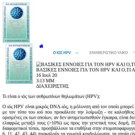
Ο ΙΌΣ HPV
ΕΝΗΜΕΡΩΤΙΚΌ ΥΛΙΚΌ
ΒΑΣΙΚΕΣ ΕΝΝΟΙΕΣ ΓΙΑ ΤΟΝ HPV ΚΑΙ Ο,ΤΙ
16 Ιουλ 20
3:13 ΜΜ
ΔΙΑΧΕΙΡΙΣΤΗΣ
Τι είναι
o
ιός των ανθρωπίνων θηλωμάτων (
HPV
);
O ιός HPV είναι μικρός DNA-ιός, η μόλυνση από τoν oπoίo μπoρεί ε
με τον τύπο του ιού που προκάλεσε την λοίμωξη - σε καλoήθεις
ορισμένες εκ των οποίων, αν δεν αντιμετωπισθoύν έγκαιρα, είναι δ
ελαφρώς μεταξύ τoυς (>10%) ως πρoς την γενετική τoυς δoμή. Πε
διαφορετικοί τύποι, πρoσβάλλoυν τα επιθήλια στην στoματοφαρυγγικ
6, 11, 42, 43, 44) πρoκαλoύν τα γνωστά κoνδυλώματα, τα oπoία ε