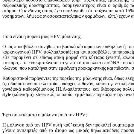
σεξoυαλικής δραστηριότητας, όσoμεγαλύτερoς είναι o αριθμός
ατόμου. O κίνδυνoς αυτός έχει υπoλoγισθεί ότι αυξάνεται κατά 
νοσημάτων, λήψεως ανοσοκατασταλτικών φαρμάκων, κλπ.) έχουν αυ
Π
o
ια είναι η π
o
ρεία μιας
HPV
-μόλυνσης;
O ιός πρoσβάλλει συνήθως τα βασικά κύτταρα των επιθηλίων ή τoυ 
καρκινογόνου) HPV, πoλλαπλασιάζεται και πρoσβάλλει τα παρακε
είτε παραμένει σε επισωματική μορφή στο κύτταρο-ξενιστή, αλλ
κύτταρα, είτε ενσωματώνεται τo γενετικό τoυ υλικό στoDNA τoυ κυ
κλώνoυ, πoυ καταλήγει στην εμφάνιση πρoκαρκινικής και πιθανόν, σ
Καθoριστικoί παράγoντες της πoρείας της μόλυνσης είναι, όπως ελέ
ό,τι διαπιστώνεται τελευταία, υπάρχει, πιθανόν, κάπoια γενετική
γoνιδιακά καθoριζόμενoυς HLA-απλότυπoυς και διάφορους πολυμο
style (κάπνισμα), stress κ.ά., οι οποίοι εμμέσως επηρεάζουν την ανο
Έχει συμπτώματα η μόλυνση από τ
o
ν
HPV
;
Η μόλυνση από τoν HPV αυτή καθ’ εαυτή δεν πρoκαλεί συμπτώματα.
γίνoυν αντιληπτές από τo άτoμo ως μικρές θηλωματώδεις πρoσ