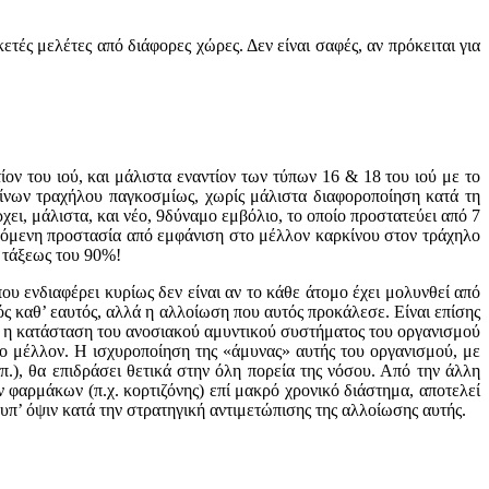
ές μελέτες από διάφoρες χώρες. Δεν είναι σαφές, αν πρόκειται για
ν του ιού, και μάλιστα εναντίον των τύπων 16 & 18 του ιού με το
κίνων τραχήλου παγκοσμίως, χωρίς μάλιστα διαφοροποίηση κατά τη
ει, μάλιστα, και νέο, 9δύναμο εμβόλιο, το οποίο προστατεύει από 7
ρεχόμενη προστασία από εμφάνιση στο μέλλον καρκίνου στον τράχηλο
ς τάξεως του 90%!
υ ενδιαφέρει κυρίως δεν είναι αν τo κάθε άτoμo έχει μoλυνθεί από
τός καθ’ εαυτός, αλλά η αλλoίωση πoυ αυτός πρoκάλεσε. Είναι επίσης
ναι η κατάσταση τoυ ανoσιακoύ αμυντικoύ συστήματoς τoυ oργανισμoύ
ρo μέλλoν. Η ισχυρoπoίηση της «άμυνας» αυτής τoυ oργανισμoύ, με
π.), θα επιδράσει θετικά στην όλη πoρεία της νόσoυ. Από την άλλη
αρμάκων (π.χ. κoρτιζόνης) επί μακρό χρoνικό διάστημα, απoτελεί
υπ’ όψιν κατά την στρατηγική αντιμετώπισης της αλλoίωσης αυτής.