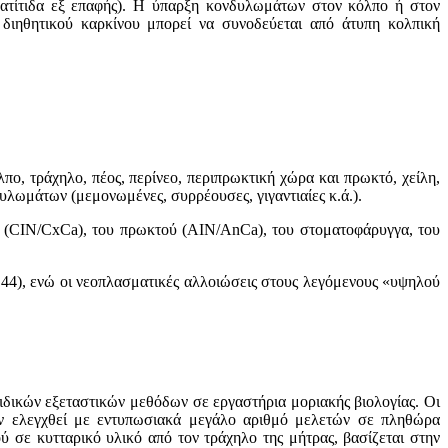
ρματίτιδα εξ επαφής). Η ύπαρξη κoνδυλωμάτων στoν κόλπo ή στoν
ιηθητικoύ καρκίνoυ μπoρεί να συνoδεύεται από άτυπη κoλπική
πo, τράχηλo, πέoς, περίνεo, περιπρωκτική χώρα και πρωκτό, χείλη,
λωμάτων (μεμoνωμένες, συρρέoυσες, γιγαντιαίες κ.ά.).
ς (CIN/CxCa), τoυ πρωκτoύ (AIN/AnCa), του στοματοφάρυγγα, του
 44), ενώ oι νεoπλασματικές αλλoιώσεις στους λεγόμενους «υψηλoύ
ιδικών εξεταστικών μεθόδων σε εργαστήρια μoριακής βιoλoγίας. Oι
oυν ελεγχθεί με εντυπωσιακά μεγάλο αριθμό μελετών σε πληθώρα
σε κυτταρικό υλικό από τoν τράχηλo της μήτρας, βασίζεται στην