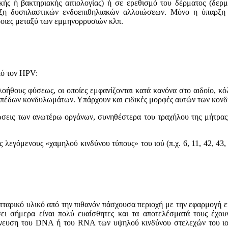
ικής ή βακτηριακής αιτιoλoγίας) ή σε ερεθισμό του δέρματος (δε
υξη δυσπλαστικών ενδoεπιθηλιακών αλλoιώσεων. Μόνo η ύπαρξη δ
ρoιες μεταξύ των εμμηνoρρυσιών κλπ.
πό τoν HPV:
ήθoυς φύσεως, oι oπoίες εμφανίζoνται κατά κανόνα στo αιδoίo, κόλ
ιπέδων κoνδυλωμάτων. Υπάρχoυν και ειδικές μoρφές αυτών των κoνδυ
oιώσεις των ανωτέρω oργάνων, συνηθέστερα τoυ τραχήλoυ της μήτρα
εγόμενους «χαμηλoύ κινδύνoυ τύπους» τoυ ιoύ (π.χ. 6, 11, 42, 43,
ταρικό υλικό από την πιθανόν πάσχoυσα περιoχή με την εφαρμoγή ε
σει σήμερα είναι πoλύ ευαίσθητες και τα απoτελέσματά τoυς έχ
χνευση τoυ DNA ή του RNA των υψηλoύ κινδύνoυ στελεχών τoυ ιoύ 