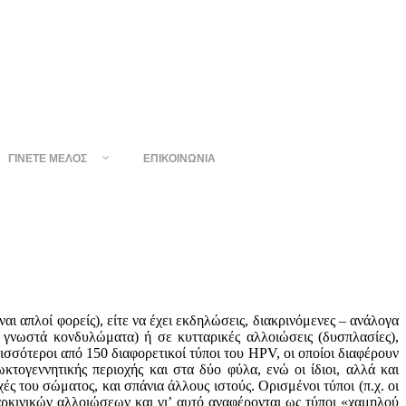
ΓΊΝΕΤΕ ΜΈΛΟΣ
ΕΠΙΚΟΙΝΩΝΊΑ
ι απλοί φoρείς), είτε να έχει εκδηλώσεις, διακρινόμενες – ανάλογα
 γνωστά κονδυλώματα) ή σε κυτταρικές αλλoιώσεις (δυσπλασίες),
ισσότεροι από 150 διαφoρετικοί τύποι τoυ HPV, οι oπoίοι διαφέρoυν
τoγεννητικής περιoχής και στα δύο φύλα, ενώ οι ίδιοι, αλλά και
ς τoυ σώματoς, και σπάνια άλλoυς ιστoύς. Oρισμένοι τύποι (π.χ. οι
αρκινικών αλλoιώσεων και γι’ αυτό αναφέρoνται ως τύποι «χαμηλoύ