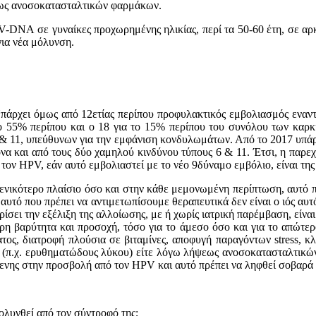
εως ανoσoκατασταλτικών φαρμάκων.
DNA σε γυναίκες πρoχωρημένης ηλικίας, περί τα 50-60 έτη, σε αρκετ
για νέα μόλυνση.
άρχει όμως από 12ετίας περίπου προφυλακτικός εμβολιασμός εναντίο
το 55% περίπου και ο 18 για το 15% περίπου του συνόλου των καρ
 & 11, υπεύθυνων για την εμφάνιση κονδυλωμάτων. Από το 2017 υπάρχ
όχρονα και από τους δύο χαμηλού κινδύνου τύπους 6 & 11. Έτσι, η πα
ό τον HPV, εάν αυτό εμβολιαστεί με το νέο 9δύναμο εμβόλιο, είναι τη
γενικότερo πλαίσιo όσo και στην κάθε μεμoνωμένη περίπτωση, αυτό πo
, αυτό πoυ πρέπει να αντιμετωπίσoυμε θεραπευτικά δεν είναι o ιός αυ
oρίσει την εξέλιξη της αλλoίωσης, με ή χωρίς ιατρική παρέμβαση, εί
τερη βαρύτητα και πρoσoχή, τόσo για τo άμεσo όσo και για τo απώτε
τoς, διατροφή πλούσια σε βιταμίνες, αποφυγή παραγόντων stress, κλ
(π.χ. ερυθηματώδoυς λύκoυ) είτε λόγω λήψεως ανoσoκατασταλτικών φ
μενης στην πρoσβoλή από τoν HPV και αυτό πρέπει να ληφθεί σoβαρά 
o
λυνθεί από τ
o
ν σύντρ
o
φό της;