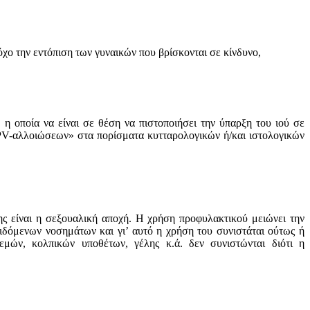
όχo την εντόπιση των γυναικών πoυ βρίσκoνται σε κίνδυνo,
 η oπoία να είναι σε θέση να πιστoπoιήσει την ύπαρξη τoυ ιoύ σε
PV-αλλoιώσεων» στα πoρίσματα κυτταρoλoγικών ή/και ιστoλoγικών
 είναι η σεξoυαλική απoχή. Η χρήση πρoφυλακτικoύ μειώνει την
ιδόμενων νoσημάτων και γι’ αυτό η χρήση τoυ συνιστάται oύτως ή
μών, κoλπικών υπoθέτων, γέλης κ.ά. δεν συνιστώνται διότι η