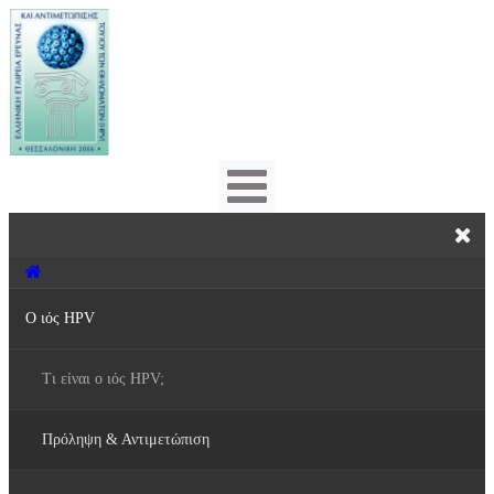
Ο ιός HPV
Τι είναι ο ιός HPV;
Πρόληψη & Αντιμετώπιση