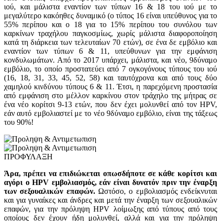
ιού, και μάλιστα εναντίον των τύπων 16 & 18 του ιού με το
μεγαλύτερο κακόηθες δυναμικό (ο τύπος 16 είναι υπεύθυνος για το
55% περίπου και ο 18 για το 15% περίπου του συνόλου των
καρκίνων τραχήλου παγκοσμίως, χωρίς μάλιστα διαφοροποίηση
κατά τη διάρκεια των τελευταίων 70 ετών), σε ένα δε εμβόλιο και
εναντίον των τύπων 6 & 11, υπεύθυνων για την εμφάνιση
κονδυλωμάτων. Από το 2017 υπάρχει, μάλιστα, και νέο, 9δύναμο
εμβόλιο, το οποίο προστατεύει από 7 ογκογόνους τύπους του ιού
(16, 18, 31, 33, 45, 52, 58) και ταυτόχρονα και από τους δύο
χαμηλού κινδύνου τύπους 6 & 11. Έτσι, η παρεχόμενη προστασία
από εμφάνιση στο μέλλον καρκίνου στον τράχηλο της μήτρας σε
ένα νέο κορίτσι 9-13 ετών, που δεν έχει μολυνθεί από τον HPV,
εάν αυτό εμβολιαστεί με το νέο 9δύναμο εμβόλιο, είναι της τάξεως
του 90%!
ΠΡΟΦΥΛΑΞΗ
Άρα, πρέπει να επιδιώκεται οπωσδήποτε σε κάθε κορίτσι και
αγόρι ο HPV εμβολιασμός, εάν είναι δυνατόν πριν την έναρξη
των σεξουαλικών επαφών.
Ωστόσο, ο εμβολιασμός ενδείκνυται
και για γυναίκες και άνδρες και μετά την έναρξη των σεξουαλικών
επαφών, για την πρόληψη HPV λοίμωξης από τύπους από τους
οποίους δεν έχουν ήδη μολυνθεί, αλλά και για την πρόληψη