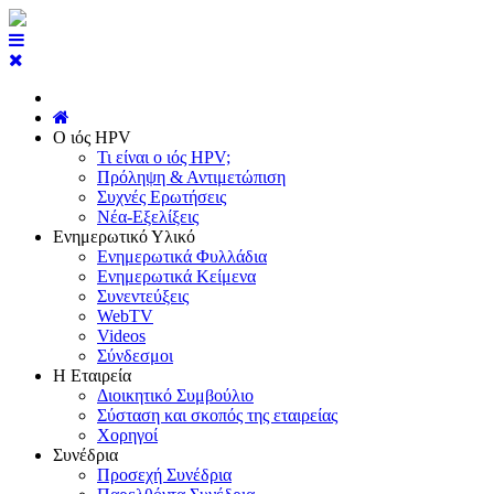
Ο ιός HPV
Τι είναι ο ιός HPV;
Πρόληψη & Αντιμετώπιση
Συχνές Ερωτήσεις
Νέα-Εξελίξεις
Ενημερωτικό Υλικό
Ενημερωτικά Φυλλάδια
Ενημερωτικά Κείμενα
Συνεντεύξεις
WebTV
Videos
Σύνδεσμοι
Η Εταιρεία
Διοικητικό Συμβούλιο
Σύσταση και σκοπός της εταιρείας
Χορηγοί
Συνέδρια
Προσεχή Συνέδρια