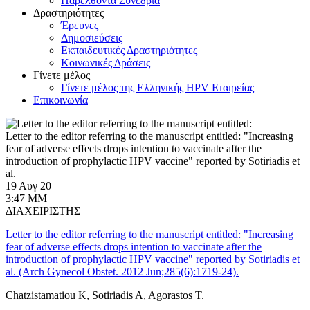
Παρελθόντα Συνέδρια
Δραστηριότητες
Έρευνες
Δημοσιεύσεις
Εκπαιδευτικές Δραστηριότητες
Κοινωνικές Δράσεις
Γίνετε μέλος
Γίνετε μέλος της Ελληνικής HPV Εταιρείας
Επικοινωνία
Letter to the editor referring to the manuscript entitled: "Increasing
fear of adverse effects drops intention to vaccinate after the
introduction of prophylactic HPV vaccine" reported by Sotiriadis et
al.
19 Αυγ 20
3:47 ΜΜ
ΔΙΑΧΕΙΡΙΣΤΗΣ
Letter to the editor referring to the manuscript entitled: "Increasing
fear of adverse effects drops intention to vaccinate after the
introduction of prophylactic HPV vaccine" reported by Sotiriadis et
al. (Arch Gynecol Obstet. 2012 Jun;285(6):1719-24).
Chatzistamatiou K, Sotiriadis A, Agorastos T.