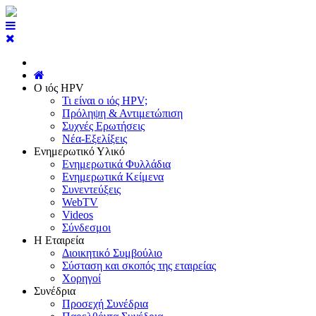
Ο ιός HPV
Τι είναι ο ιός HPV;
Πρόληψη & Αντιμετώπιση
Συχνές Ερωτήσεις
Νέα-Εξελίξεις
Ενημερωτικό Υλικό
Ενημερωτικά Φυλλάδια
Ενημερωτικά Κείμενα
Συνεντεύξεις
WebTV
Videos
Σύνδεσμοι
Η Εταιρεία
Διοικητικό Συμβούλιο
Σύσταση και σκοπός της εταιρείας
Χορηγοί
Συνέδρια
Προσεχή Συνέδρια