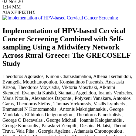
02 Νοε 20
1:14 ΜΜ
ΔΙΑΧΕΙΡΙΣΤΗΣ
Implementation of HPV-based Cervical
Cancer Screening Combined with Self-
sampling Using a Midwifery Network
Across Rural Greece: The GRECOSELF
Study
Theodoros Agorastos, Kimon Chatzistamatiou, Athena Tsertanidou,
Evangelia Mouchtaropoulou, Konstantinos Pasentsis, Anastasia
Kitsou, Theodoros Moysiadis, Viktoria Moschaki, Alkmini
Skenderi, Evangelia Katsiki, Stamatia Aggelidou, Ioannis Venizelos,
Maria Ntoula , Alexandros Daponte , Polyxeni Vanakara, Antonios
Garas, Theodoros Stefos , Thomas Vrekoussis, Vasilis Lymberis ,
Emmanuel N Kontomanolis , Antonis Makrigiannakis , George
Manidakis, Efthimios Deligeoroglou , Theodoros Panoskaltsis ,
George O Decavalas , George Michail , Ioannis Kalogiannidis ,
George Koukoulis , Paraskevi Zempili , Despina Halatsi, Theoni
Truva, Vaia Piha , Georgia Agelena , Athanasia Chronopoulou ,