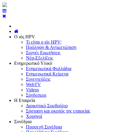
Ο ιός HPV
Τι είναι ο ιός HPV;
Πρόληψη & Αντιμετώπιση
Συχνές Ερωτήσεις
Νέα-Εξελίξεις
Ενημερωτικό Υλικό
Ενημερωτικά Φυλλάδια
Ενημερωτικά Κείμενα
Συνεντεύξεις
WebTV
Videos
Σύνδεσμοι
Η Εταιρεία
Διοικητικό Συμβούλιο
Σύσταση και σκοπός της εταιρείας
Χορηγοί
Συνέδρια
Προσεχή Συνέδρια