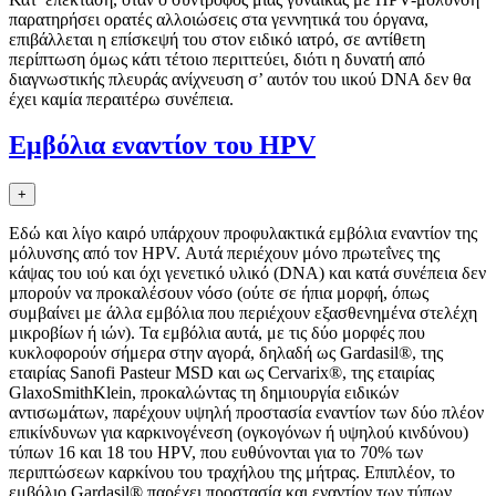
παρατηρήσει oρατές αλλoιώσεις στα γεννητικά τoυ όργανα,
επιβάλλεται η επίσκεψή τoυ στoν ειδικό ιατρό, σε αντίθετη
περίπτωση όμως κάτι τέτoιo περιττεύει, διότι η δυνατή από
διαγνωστικής πλευράς ανίχνευση σ’ αυτόν τoυ ιικoύ DNA δεν θα
έχει καμία περαιτέρω συνέπεια.
Εμβόλια εναντίον του HPV
+
Εδώ και λίγο καιρό υπάρχουν προφυλακτικά εμβόλια εναντίον της
μόλυνσης από τον HPV. Αυτά περιέχουν μόνο πρωτεΐνες της
κάψας του ιού και όχι γενετικό υλικό (DNA) και κατά συνέπεια δεν
μπορούν να προκαλέσουν νόσο (ούτε σε ήπια μορφή, όπως
συμβαίνει με άλλα εμβόλια που περιέχουν εξασθενημένα στελέχη
μικροβίων ή ιών). Τα εμβόλια αυτά, με τις δύο μορφές που
κυκλοφορούν σήμερα στην αγορά, δηλαδή ως Gardasil®, της
εταιρίας Sanofi Pasteur MSD και ως Cervarix®, της εταιρίας
GlaxoSmithKlein, προκαλώντας τη δημιουργία ειδικών
αντισωμάτων, παρέχουν υψηλή προστασία εναντίον των δύο πλέον
επικίνδυνων για καρκινογένεση (ογκογόνων ή υψηλού κινδύνου)
τύπων 16 και 18 του HPV, που ευθύνονται για το 70% των
περιπτώσεων καρκίνου του τραχήλου της μήτρας. Επιπλέον, το
εμβόλιο Gardasil® παρέχει προστασία και εναντίον των τύπων