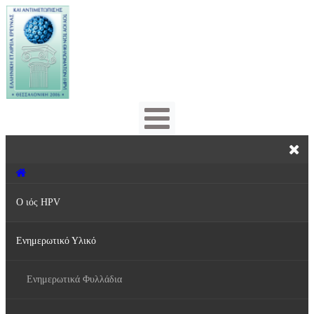
Ο ιός HPV
Ενημερωτικό Υλικό
Τι είναι ο ιός HPV;
Πρόληψη & Αντιμετώπιση
Ενημερωτικά Φυλλάδια