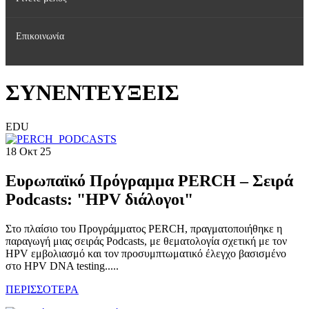
Επικοινωνία
Δημοσιεύσεις
Γίνετε μέλος της Ελληνικής HPV Εταιρείας
Εκπαιδευτικές Δραστηριότητες
ΣΥΝΕΝΤΕΥΞΕΙΣ
Κοινωνικές Δράσεις
EDU
18 Οκτ 25
Ευρωπαϊκό Πρόγραμμα PERCH – Σειρά
Podcasts: "HPV διάλογοι"
Στο πλαίσιο του Προγράμματος PERCH, πραγματοποιήθηκε η
παραγωγή μιας σειράς Podcasts, με θεματολογία σχετική με τον
HPV εμβολιασμό και τον προσυμπτωματικό έλεγχο βασισμένο
στο HPV DNA testing.....
ΠΕΡΙΣΣΟΤΕΡΑ