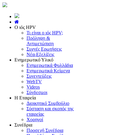
Ο ιός HPV
Τι είναι ο ιός HPV;
Πρόληψη &
Αντιμετώπιση
Συχνές Ερωτήσεις
Νέα-Εξελίξεις
Ενημερωτικό Υλικό
Ενημερωτικά Φυλλάδια
Ενημερωτικά Κείμενα
Συνεντεύξεις
WebTV
Videos
Σύνδεσμοι
Η Εταιρεία
Διοικητικό Συμβούλιο
Σύσταση και σκοπός της
εταιρείας
Χορηγοί
Συνέδρια
Προσεχή Συνέδρια