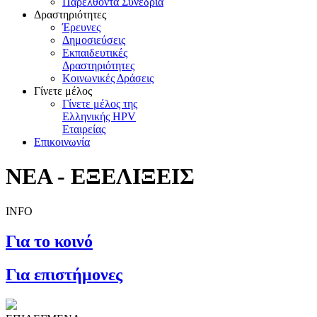
Παρελθόντα Συνέδρια
Δραστηριότητες
Έρευνες
Δημοσιεύσεις
Εκπαιδευτικές
Δραστηριότητες
Κοινωνικές Δράσεις
Γίνετε μέλος
Γίνετε μέλος της
Ελληνικής HPV
Εταιρείας
Επικοινωνία
NEA - ΕΞΕΛΙΞΕΙΣ
INFO
Για το κοινό
Για επιστήμονες