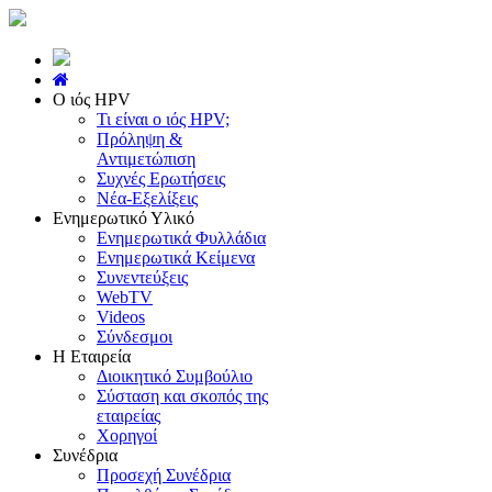
Ο ιός HPV
Τι είναι ο ιός HPV;
Πρόληψη &
Αντιμετώπιση
Συχνές Ερωτήσεις
Νέα-Εξελίξεις
Ενημερωτικό Υλικό
Ενημερωτικά Φυλλάδια
Ενημερωτικά Κείμενα
Συνεντεύξεις
WebTV
Videos
Σύνδεσμοι
Η Εταιρεία
Διοικητικό Συμβούλιο
Σύσταση και σκοπός της
εταιρείας
Χορηγοί
Συνέδρια
Προσεχή Συνέδρια