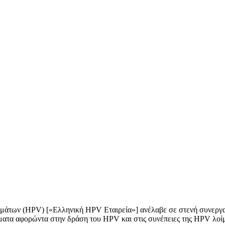
λωμάτων (HPV) [«Ελληνική HPV Εταιρεία»] ανέλαβε σε στενή συνερ
ατα αφορώντα στην δράση του HPV και στις συνέπειες της HPV λοίμωξ