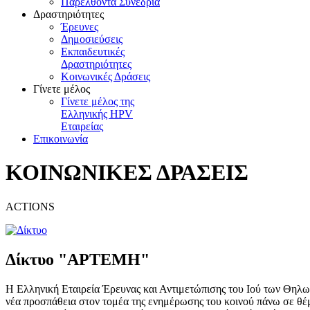
Παρελθόντα Συνέδρια
Δραστηριότητες
Έρευνες
Δημοσιεύσεις
Εκπαιδευτικές
Δραστηριότητες
Κοινωνικές Δράσεις
Γίνετε μέλος
Γίνετε μέλος της
Ελληνικής HPV
Εταιρείας
Επικοινωνία
ΚΟΙΝΩΝΙΚΕΣ ΔΡΑΣΕΙΣ
ACTIONS
Δίκτυο "ΑΡΤΕΜΗ"
Η Ελληνική Εταιρεία Έρευνας και Αντιμετώπισης του Ιού των Θη
νέα προσπάθεια στον τομέα της ενημέρωσης του κοινού πάνω σε θέμ