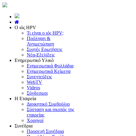
Ο ιός HPV
Τι είναι ο ιός HPV;
Πρόληψη &
Αντιμετώπιση
Συχνές Ερωτήσεις
Νέα-Εξελίξεις
Ενημερωτικό Υλικό
Ενημερωτικά Φυλλάδια
Ενημερωτικά Κείμενα
Συνεντεύξεις
WebTV
Videos
Σύνδεσμοι
Η Εταιρεία
Διοικητικό Συμβούλιο
Σύσταση και σκοπός της
εταιρείας
Χορηγοί
Συνέδρια
Προσεχή Συνέδρια