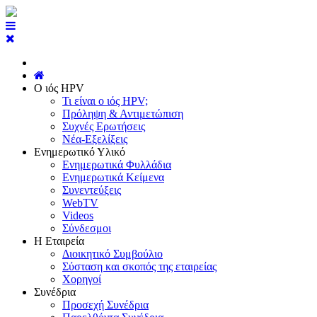
Ο ιός HPV
Τι είναι ο ιός HPV;
Πρόληψη & Αντιμετώπιση
Συχνές Ερωτήσεις
Νέα-Εξελίξεις
Ενημερωτικό Υλικό
Ενημερωτικά Φυλλάδια
Ενημερωτικά Κείμενα
Συνεντεύξεις
WebTV
Videos
Σύνδεσμοι
Η Εταιρεία
Διοικητικό Συμβούλιο
Σύσταση και σκοπός της εταιρείας
Χορηγοί
Συνέδρια
Προσεχή Συνέδρια