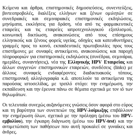
Κείμενα και άρθρα, επιστημονικές δημοσιεύσεις, συνεντεύξεις,
βιντεοπροβολές, διαλέξεις ελλήνων και ξένων ομιλητών σε
συνεδριακές και σεμιναριακές επιστημονικές εκδηλώσεις,
μηνύματα, εκκλήσεις για δράση, νέα από τις φαρμακευτικές
εταιρείες και τις εταιρείες ιατροτεχνολογικού εξοπλισμού,
κοινωνική δικτύωση, ανακοινώσεις από τους επίσημους
ελληνικούς και ξένους φορείς υγείας, οδηγίες και κατευθυντήριες
γραμμές προς το κοινό, εκπαιδευτικές πρωτοβουλίες προς τους
επιστήμονες με συναφές αντικείμενο, ανακοινώσεις και παροχή
πληροφοριών για επιστημονικές εκδηλώσεις (συνέδρια, σεμινάρια,
ημερίδες, συναντήσεις), νέα της
Ελληνικής HPV Εταιρείας
και
άλλων συγγενών επιστημονικών εταιρειών, συνδέσεις (links) με
άλλους συναφείς ενδιαφέροντες διαδικτυακούς τόπους,
επιστημονική αλληλογραφία κ.ά. αποτελούν τα αντικείμενα της
παρούσας ιστοσελίδας, με τριπλό στόχο: την ενημέρωση, την
εκπαίδευση και την έρευνα πάνω σε θέματα σχετικά με τον ιό των
θηλωμάτων.
Οι τελευταία συνεχώς αυξανόμενες γνώσεις όσον αφορά στο εύρος
και τη βαρύτητα των συνεπειών της
HPV-λοίμωξης
επιβάλλουν
την ενημέρωση όλων, σχετικά με την πρόληψη (μέσω του
HPV-
εμβολίου
), την έγκαιρη διάγνωση (μέσω του
HPV-test
) και την
αντιμετώπιση των παθήσεων που αυτή προκαλεί σε γυναίκες και
άνδρες.