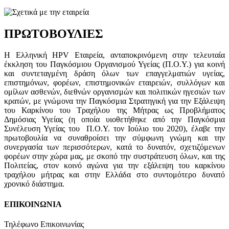
ΠΡΩΤΟΒΟΥΛΙΕΣ
Η Ελληνική HPV Εταιρεία, ανταποκρινόμενη στην τελευταία
έκκληση του Παγκόσμιου Οργανισμού Υγείας (Π.Ο.Υ.) για κοινή
και συντεταγμένη δράση όλων των επαγγελματιών υγείας,
επιστημόνων, φορέων, επιστημονικών εταιρειών, συλλόγων και
ομίλων ασθενών, διεθνών οργανισμών και πολιτικών ηγεσιών των
κρατών, με γνώμονα την Παγκόσμια Στρατηγική για την Εξάλειψη
του Καρκίνου του Τραχήλου της Μήτρας ως Προβλήματος
Δημόσιας Υγείας (η οποία υιοθετήθηκε από την Παγκόσμια
Συνέλευση Υγείας του Π.Ο.Υ. τον Ιούλιο του 2020), έλαβε την
πρωτοβουλία να συναθροίσει την σύμφωνη γνώμη και την
συνεργασία των περισσότερων, κατά το δυνατόν, σχετιζόμενων
φορέων στην χώρα μας, με σκοπό την συστράτευση όλων, και της
Πολιτείας, στον κοινό αγώνα για την εξάλειψη του καρκίνου
τραχήλου μήτρας και στην Ελλάδα στο συντομότερο δυνατό
χρονικό διάστημα.
ΕΠΙΚΟΙΝΩΝΙΑ
Τηλέφωνο Επικοινωνίας