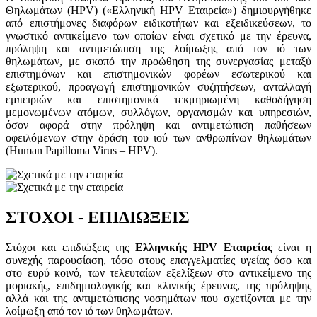
Θηλωμάτων (HPV) («Ελληνική HPV Εταιρεία») δημιουργήθηκε
από επιστήμονες διαφόρων ειδικοτήτων και εξειδικεύσεων, το
γνωστικό αντικείμενο των οποίων είναι σχετικό με την έρευνα,
πρόληψη και αντιμετώπιση της λοίμωξης από τον ιό των
θηλωμάτων, με σκοπό την προώθηση της συνεργασίας μεταξύ
επιστημόνων και επιστημονικών φορέων εσωτερικού και
εξωτερικού, προαγωγή επιστημονικών συζητήσεων, ανταλλαγή
εμπειριών και επιστημονικά τεκμηριωμένη καθοδήγηση
μεμονωμένων ατόμων, συλλόγων, οργανισμών και υπηρεσιών,
όσον αφορά στην πρόληψη και αντιμετώπιση παθήσεων
οφειλόμενων στην δράση του ιού των ανθρωπίνων θηλωμάτων
(Human Papilloma Virus – HPV).
ΣΤΟΧΟΙ - ΕΠΙΔΙΩΞΕΙΣ
Στόχοι και επιδιώξεις της
Ελληνικής HPV Εταιρείας
είναι η
συνεχής παρουσίαση, τόσο στους επαγγελματίες υγείας όσο και
στο ευρύ κοινό, των τελευταίων εξελίξεων στο αντικείμενο της
μοριακής, επιδημιολογικής και κλινικής έρευνας, της πρόληψης
αλλά και της αντιμετώπισης νοσημάτων που σχετίζονται με την
λοίμωξη από τον ιό των θηλωμάτων.