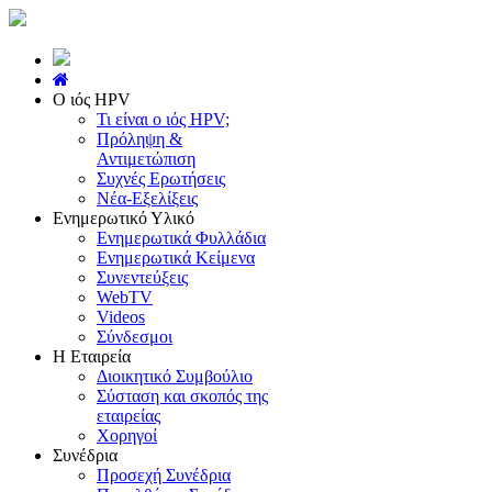
Ο ιός HPV
Τι είναι ο ιός HPV;
Πρόληψη &
Αντιμετώπιση
Συχνές Ερωτήσεις
Νέα-Εξελίξεις
Ενημερωτικό Υλικό
Ενημερωτικά Φυλλάδια
Ενημερωτικά Κείμενα
Συνεντεύξεις
WebTV
Videos
Σύνδεσμοι
Η Εταιρεία
Διοικητικό Συμβούλιο
Σύσταση και σκοπός της
εταιρείας
Χορηγοί
Συνέδρια
Προσεχή Συνέδρια