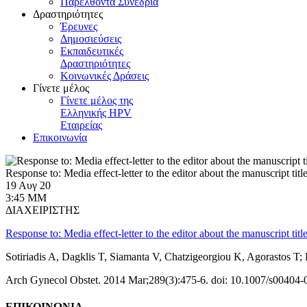
Παρελθόντα Συνέδρια
Δραστηριότητες
Έρευνες
Δημοσιεύσεις
Εκπαιδευτικές
Δραστηριότητες
Κοινωνικές Δράσεις
Γίνετε μέλος
Γίνετε μέλος της
Ελληνικής HPV
Εταιρείας
Επικοινωνία
Response to: Media effect-letter to the editor about the manuscript tit
19 Αυγ 20
3:45 ΜΜ
ΔΙΑΧΕΙΡΙΣΤΗΣ
Response to: Media effect-letter to the editor about the manuscript tit
Sotiriadis A, Dagklis T, Siamanta V, Chatzigeorgiou K, Agorastos
Arch Gynecol Obstet. 2014 Mar;289(3):475-6. doi: 10.1007/s00404-
ΕΠΙΚΟΙΝΩΝΙΑ