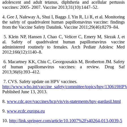
adolescent and adult tetanus, diphtheria and acellular pertussis
vaccines: 2005- 2007. Vaccine 2013;31(10):1447–52.
4.
Gee J, Naleway A, Shui I, Baggs J, Yin R, Li R, et al. Monitoring
the safety of quadrivalent human papillomavirus vaccine: findings
from the Vaccine Safety Datalink. Vaccine 2011;29(46):8279–84.
5.
Klein NP, Hansen J, Chao C, Velicer C, Emery M, Slezak J, et
al. Safety of quadrivalent human papillomavirus vaccine
administered routinely to females. Arch Pediatr Adolesc Med
2012;166(12):1140–8.
6.
Macartney KK, Chiu C, Georgousakis M, Brotherton JM. Safety
of human papillomavirus vaccines: a review. Drug Saf
2013;36(6):393–412.
7
.
CVS. Safety update on HPV vaccines.
http://www.who.int/vaccine_safety/committee/topics/hpv/130619
Published June 13, 2013.
8.
www.cdc.gov/vaccines/hcp/vis/vis-statements/hpv-gardasil.html
9
.
www.ecdc.europa.eu
10.
http
://
link
.
springer
.
com
/
article
/10.1007%2
Fs
40264-013-0039-5