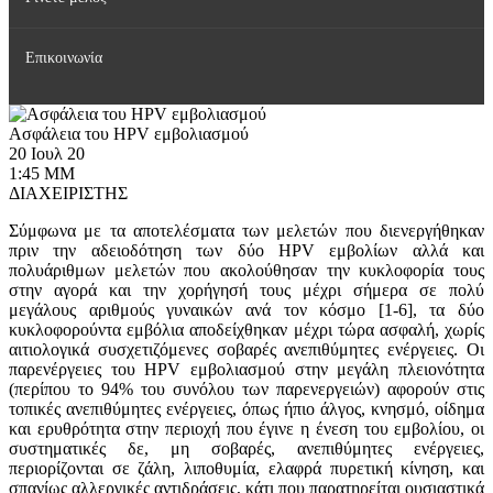
Επικοινωνία
Δημοσιεύσεις
Γίνετε μέλος της Ελληνικής HPV Εταιρείας
Εκπαιδευτικές Δραστηριότητες
Ασφάλεια του HPV εμβολιασμού
20 Ιουλ 20
1:45 ΜΜ
Κοινωνικές Δράσεις
ΔΙΑΧΕΙΡΙΣΤΗΣ
Σύμφωνα με τα αποτελέσματα των μελετών που διενεργήθηκαν
πριν την αδειοδότηση των δύο
HPV
εμβολίων αλλά και
πολυάριθμων μελετών που ακολούθησαν την κυκλοφορία τους
στην αγορά και την χορήγησή τους μέχρι σήμερα σε πολύ
μεγάλους αριθμούς γυναικών ανά τον κόσμο [1-6], τα δύο
κυκλοφορούντα εμβόλια αποδείχθηκαν μέχρι τώρα ασφαλή, χωρίς
αιτιολογικά συσχετιζόμενες σοβαρές ανεπιθύμητες ενέργειες. Οι
παρενέργειες του
HPV
εμβολιασμού στην μεγάλη πλειονότητα
(περίπου το 94% του συνόλου των παρενεργειών) αφορούν στις
τοπικές ανεπιθύμητες ενέργειες, όπως ήπιο άλγος, κνησμό, οίδημα
και ερυθρότητα στην περιοχή που έγινε η ένεση του εμβολίου, οι
συστηματικές δε, μη σοβαρές, ανεπιθύμητες ενέργειες,
περιορίζονται σε ζάλη, λιποθυμία, ελαφρά πυρετική κίνηση, και
σπανίως αλλεργικές αντιδράσεις, κάτι που παρατηρείται ουσιαστικά