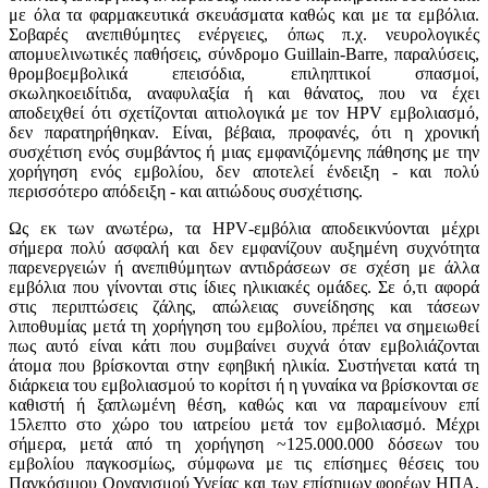
με όλα τα φαρμακευτικά σκευάσματα καθώς και με τα εμβόλια.
Σοβαρές ανεπιθύμητες ενέργειες, όπως π.χ. νευρολογικές
απομυελινωτικές παθήσεις, σύνδρομο
Guillain
-
Barre
, παραλύσεις,
θρομβοεμβολικά επεισόδια, επιληπτικοί σπασμοί,
σκωληκοειδίτιδα, αναφυλαξία ή και θάνατος, που να έχει
αποδειχθεί ότι σχετίζονται αιτιολογικά με τον
HPV
εμβολιασμό,
δεν παρατηρήθηκαν. Είναι, βέβαια, προφανές, ότι η χρονική
συσχέτιση ενός συμβάντος ή μιας εμφανιζόμενης πάθησης με την
χορήγηση ενός εμβολίου, δεν αποτελεί ένδειξη - και πολύ
περισσότερο απόδειξη - και αιτιώδους συσχέτισης.
Ως εκ των ανωτέρω, τα
HPV
-εμβόλια αποδεικνύονται μέχρι
σήμερα πολύ ασφαλή και δεν εμφανίζουν αυξημένη συχνότητα
παρενεργειών ή ανεπιθύμητων αντιδράσεων σε σχέση με άλλα
εμβόλια που γίνονται στις ίδιες ηλικιακές ομάδες. Σε ό,τι αφορά
στις περιπτώσεις ζάλης, απώλειας συνείδησης και τάσεων
λιποθυμίας μετά τη χορήγηση του εμβολίου, πρέπει να σημειωθεί
πως αυτό είναι κάτι που συμβαίνει συχνά όταν εμβολιάζονται
άτομα που βρίσκονται στην εφηβική ηλικία. Συστήνεται κατά τη
διάρκεια του εμβολιασμού το κορίτσι ή η γυναίκα να βρίσκονται σε
καθιστή ή ξαπλωμένη θέση, καθώς και να παραμείνουν επί
15λεπτο στο χώρο του ιατρείου μετά τον εμβολιασμό. Μέχρι
σήμερα, μετά από τη χορήγηση ~125.000.000 δόσεων του
εμβολίου παγκοσμίως, σύμφωνα με τις επίσημες θέσεις του
Παγκόσμιου Οργανισμού Υγείας και των επίσημων φορέων ΗΠΑ,