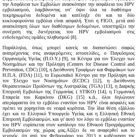
την Ασφάλεια των Εμβολίων ανασκόπησε την ασφάλεια του
HPV
εμβολιασμού, λαμβάνοντας υπ’ όψιν όλα τα διαθέσιμα
τεκμηριωμένα δεδομένα και κατέληξε ότι και τα δύο
κυκλοφορούντα εμβόλια είναι ασφαλή. Έτσι η
FIGO
, μετά από
ανασκόπηση όλων των διαθέσιμων δεδομένων, υποστηρίζει την
συνέχιση της διενέργειας του
HPV
εμβολιασμού στις
ενδεδειγμένες ομάδες πληθυσμού [8].
Παράλληλα, όπως μπορεί κανείς να διαπιστώσει σαφώς
ανατρέχοντας στις αναφερόμενες ιστοσελίδες, ο Παγκόσμιος
Οργανισμός Υγείας (Π.Ο.Υ.) [9],
τα Κέντρα για τον Έλεγχο των
Νοσημάτων και την Πρόληψη (
Centers
for
Disease
Control
and
Prevention
,
CDC
) [10],
η Διεύθυνση Τροφίμων και Φαρμάκων των
Η.Π.Α. (
FDA
) [11], το Ευρωπαϊκό Κέντρο για την Πρόληψη και
τον Έλεγχο των Νοσημάτων (
ECDC
) [12],
η Διεύθυνση
Θεραπευτικών Προϊόντων
της Αυστραλίας (
TGA
) [13],
η Διαρκής
Επιτροπή Εμβολίων της Γερμανίας (
STIKO
) [14],
η Γερμανική
Εταιρεία του Καρκίνου (
DKG
) [15]
κ.ά
.
, όλοι δηλώνουν
απερίφραστα ότι το εμβόλιο εναντίον του
HPV
είναι ασφαλές και
πρέπει να χορηγείται σε νεαρά κορίτσια. Την ίδια θέση εξάλλου
έχει και το Ελληνικό Υπουργείο Υγείας και η Ελληνική Εθνική
Επιτροπή Εμβολιασμών, και γι' αυτό τον λόγο το εμβόλιο εναντίον
του
HPV
ευρίσκεται στον κατάλογο του Εθνικού Προγράμματος
E
μβολιασμών της χώρας μας.
Αξίζει δε να αναφερθεί και το
γεγονός, ότι από τον Φεβρουάριο του 2013 η κυβέρνηση της