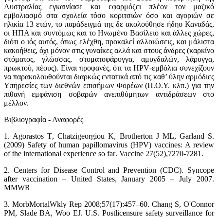
Αυστραλίας εγκαινίασε και εφαρμόζει πλέον τον μαζικό
εμβολιασμό στα σχολεία τόσο κοριτσιών όσο και αγοριών σε
ηλικία 13 ετών, το παράδειγμά της δε ακολούθησε ήδη
ο Καναδάς,
οι ΗΠΑ και συντόμως και το Ηνωμένο Βασίλειο και άλλες χώρες,
διότι ο ιός αυτός, όπως ελέχθη, προκαλεί αλλοιώσεις, και μάλιστα
κακοήθεις, όχι μόνον στις γυναίκες αλλά και στους άνδρες (καρκίνο
στόματος, γλώσσας, στοματοφάρυγγα, αμυγδαλών, λάρυγγα,
πρωκτού, πέους).
Είναι προφανές, ότι τα
HPV
-εμβόλια συνεχίζουν
να παρακολουθούνται διαρκώς εντατικά από τις καθ’ ύλην αρμόδιες
Υπηρεσίες των διεθνών επισήμων Φορέων (Π.Ο.Υ. κλπ.) για την
πιθανή εμφάνιση σοβαρών ανεπιθύμητων αντιδράσεων στο
μέλλον.
Βιβλιογραφία - Αναφορές
1.
Agorastos T
,
Chatzigeorgiou K
,
Brotherton J ML
,
Garland S
.
(
2009)
Safety of human papillomavirus
(
HPV
)
vaccines
:
A review
of the international experience so far
.
Vaccine 27(52),7270-7281.
2.
Centers for Disease Control and Prevention (CDC). Syncope
after vaccination – United States, January 2005 – July 2007.
MMWR
3.
MorbMortalWkly Rep 2008;57(17):457–60. Chang S, O'Connor
PM, Slade BA, Woo EJ. U.S. Postlicensure safety surveillance for