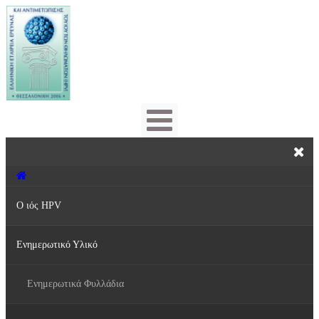
Ο ιός HPV
Ενημερωτικό Υλικό
Τι είναι ο ιός HPV;
Πρόληψη & Αντιμετώπιση
Ενημερωτικά Φυλλάδια