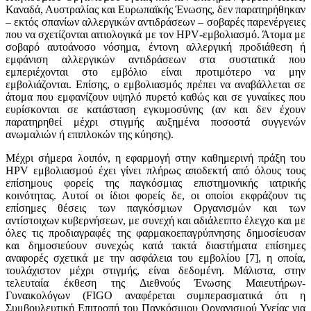
Καναδά, Αυστραλίας και Ευρωπαϊκής Ένωσης, δεν παρατηρήθηκαν
– εκτός σπανίων αλλεργικών αντιδράσεων – σοβαρές παρενέργειες
που να σχετίζονται αιτιολογικά με τον
HPV
-εμβολιασμό. Άτομα με
σοβαρό αυτοάνοσο νόσημα, έντονη αλλεργική προδιάθεση ή
εμφάνιση αλλεργικών αντιδράσεων στα συστατικά που
εμπεριέχονται στο εμβόλιο είναι προτιμότερο να μην
εμβολιάζονται. Επίσης, ο εμβολιασμός πρέπει να αναβάλλεται σε
άτομα που εμφανίζουν υψηλό πυρετό καθώς και σε γυναίκες που
ευρίσκονται σε κατάσταση εγκυμοσύνης (αν και δεν έχουν
παρατηρηθεί μέχρι στιγμής αυξημένα ποσοστά συγγενών
ανωμαλιών ή επιπλοκών της κύησης).
Μέχρι σήμερα λοιπόν, η εφαρμογή στην καθημερινή
πράξη του
HPV
εμβολιασμού έχει γίνει
πλήρως αποδεκτή από όλους τους
επίσημους φορείς της παγκόσμιας επιστημονικής ιατρικής
κοινότητας. Αυτοί οι ίδιοι φορείς δε, οι οποίοι εκφράζουν τις
επίσημες θέσεις των παγκόσμιων Οργανισμών και των
αντίστοιχων κυβερνήσεων, με συνεχή και αδιάλειπτο έλεγχο και με
όλες τις προδιαγραφές της φαρμακοεπαγρύπνησης δημοσίευσαν
και δημοσιεύουν συνεχώς κατά τακτά διαστήματα επίσημες
αναφορές σχετικά με την ασφάλεια του εμβολίου [7],
η οποία,
τουλάχιστον μέχρι στιγμής, είναι δεδομένη. Μάλιστα, στην
τελευταία έκθεση της Διεθνούς Ένωσης Μαιευτήρων-
Γυναικολόγων (
FIGO
αναφέρεται συμπερασματικά ότι η
Συμβουλευτική Επιτροπή του Παγκόσμιου Οργανισμού Υγείας για