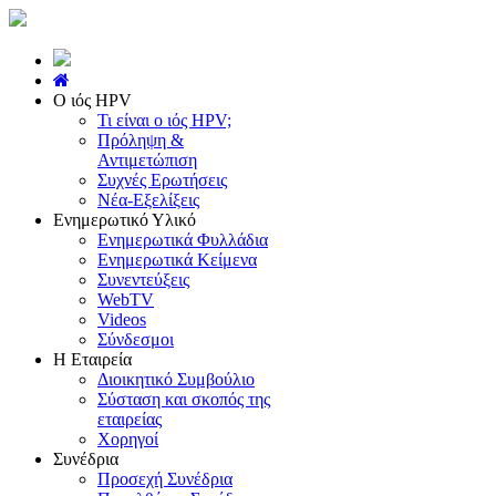
Ο ιός HPV
Τι είναι ο ιός HPV;
Πρόληψη &
Αντιμετώπιση
Συχνές Ερωτήσεις
Νέα-Εξελίξεις
Ενημερωτικό Υλικό
Ενημερωτικά Φυλλάδια
Ενημερωτικά Κείμενα
Συνεντεύξεις
WebTV
Videos
Σύνδεσμοι
Η Εταιρεία
Διοικητικό Συμβούλιο
Σύσταση και σκοπός της
εταιρείας
Χορηγοί
Συνέδρια
Προσεχή Συνέδρια