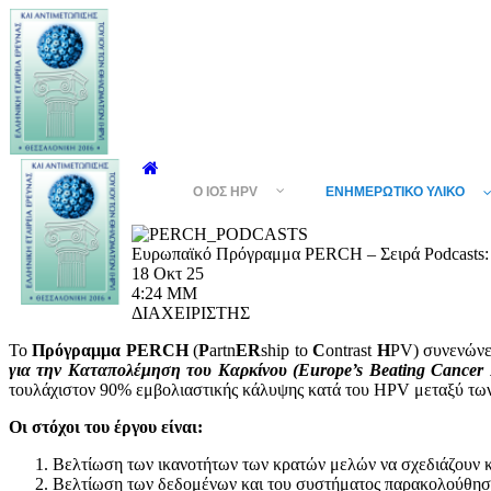
Ο ΙΌΣ HPV
ΕΝΗΜΕΡΩΤΙΚΌ ΥΛΙΚΌ
Ευρωπαϊκό Πρόγραμμα PERCH – Σειρά Podcasts:
18 Οκτ 25
4:24 ΜΜ
ΔΙΑΧΕΙΡΙΣΤΗΣ
Το
Πρόγραμμα PERCH
(
P
artn
ER
ship to
C
ontrast
H
PV) συνενώνε
για την Καταπολέμηση του Καρκίνου (
Europe
’
s
Beating
Cancer
τουλάχιστον 90% εμβολιαστικής κάλυψης κατά του HPV μεταξύ των 
Οι στόχοι του έργου είναι:
Βελτίωση των ικανοτήτων των κρατών μελών να σχεδιάζουν κ
Βελτίωση των δεδομένων και του συστήματος παρακολούθηση