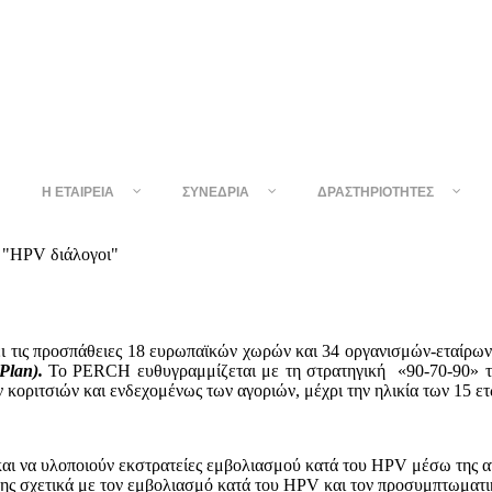
Η ΕΤΑΙΡΕΊΑ
ΣΥΝΈΔΡΙΑ
ΔΡΑΣΤΗΡΙΌΤΗΤΕΣ
 "HPV διάλογοι"
ι τις προσπάθειες 18 ευρωπαϊκών χωρών και 34 οργανισμών-εταίρω
Plan
).
Το PERCH ευθυγραμμίζεται με τη στρατηγική «90-70-90» τ
κοριτσιών και ενδεχομένως των αγοριών, μέχρι την ηλικία των 15 ετ
αι να υλοποιούν εκστρατείες εμβολιασμού κατά του HPV μέσω της α
ς σχετικά με τον εμβολιασμό κατά του HPV και τον προσυμπτωματι