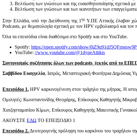
Βελτίωση των γνώσεων και της ευαισθητοποίησης σχετικά με τ
Βελτίωση των γνώσεων και των ικανοτήτων των επαγγελματιώ
ης
Στην Ελλάδα, υπό την Διεύθυνση της 1
Υ.ΠΕ Αττικής έλαβαν χώρ
Podcasts, με θεματολογία σχετική με τον HPV εμβολιασμό και το
Όλα τα επεισόδια είναι διαθέσιμα στο Spotify και στο YouTube.
Spotify:
https://open.spotify.com/show/0iZ9q91dJ5QFrngsw9P
YouTube:
//www.youtube.com/@1dypeAttikis
Συντονισμός συζήτησης όλων των podcasts (εκτός από το ΕΠΕ
Σαββίδου Ευαγγελία
, Ιατρός, Μεταπτυχιακή Φοιτήτρια Δημόσιας Υγ
Επεισόδιο 1.
HPV καρκινογένεση στον τράχηλο της μήτρας. Η ιστορι
Ομιλητές: Κωνσταντινίδης Θεοχάρης, Επίκουρος Καθηγητής Μικροβ
Χατζησταματίου Κίμων, Επίκουρος Καθηγητής Μαιευτικής Γυναικο
ΑΚΟΥΣΤΕ
ΕΔΩ
ΤΟ ΕΠΕΙΣΟΔΙΟ 1
Επεισόδιο 2.
Δευτερογενής πρόληψη του καρκίνου του τραχήλου τη