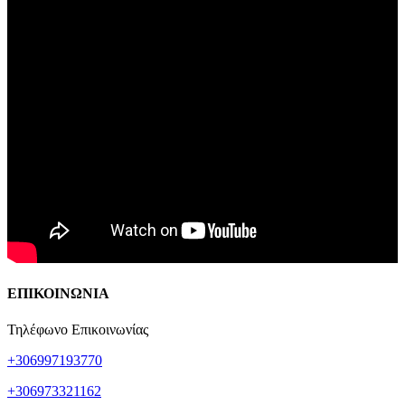
ΕΠΙΚΟΙΝΩΝΙΑ
Τηλέφωνο Επικοινωνίας
+306997193770
+306973321162