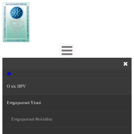
Ο ιός HPV
Ενημερωτικό Υλικό
Τι είναι ο ιός HPV;
Πρόληψη & Αντιμετώπιση
Ενημερωτικά Φυλλάδια