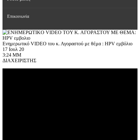
Επικοινωνία
Δημοσιεύσεις
Γίνετε μέλος της Ελληνικής HPV Εταιρείας
Εκπαιδευτικές Δραστηριότητες
Ενημερωτικό VIDEO του κ. Αγοραστού με θέμα : HPV εμβόλιο
17 Ιουλ 20
Κοινωνικές Δράσεις
3:24 ΜΜ
ΔΙΑΧΕΙΡΙΣΤΗΣ