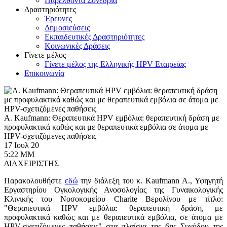
Παρελθόντα Συνέδρια
Δραστηριότητες
Έρευνες
Δημοσιεύσεις
Εκπαιδευτικές Δραστηριότητες
Κοινωνικές Δράσεις
Γίνετε μέλος
Γίνετε μέλος της Ελληνικής HPV Εταιρείας
Επικοινωνία
A. Kaufmann: Θεραπευτικά HPV εμβόλια: θεραπευτική δράση με
προφυλακτικά καθώς και με θεραπευτικά εμβόλια σε άτομα με
HPV-σχετιζόμενες παθήσεις
17 Ιουλ 20
5:22 ΜΜ
ΔΙΑΧΕΙΡΙΣΤΗΣ
Παρακολουθήστε
εδώ
την διάλεξη του κ. Kaufmann Α., Υφηγητή
Εργαστηρίου Ογκολογικής Ανοσολογίας της Γυναικολογικής
Κλινικής του Νοσοκομείου Charite Βερολίνου με τίτλο:
"Θεραπευτικά HPV εμβόλια: θεραπευτική δράση, με
προφυλακτικά καθώς και με θεραπευτικά εμβόλια, σε άτομα με
HPV-σχετιζόμενες παθήσεις" στα πλαίσια της 6ης Συνόδου της