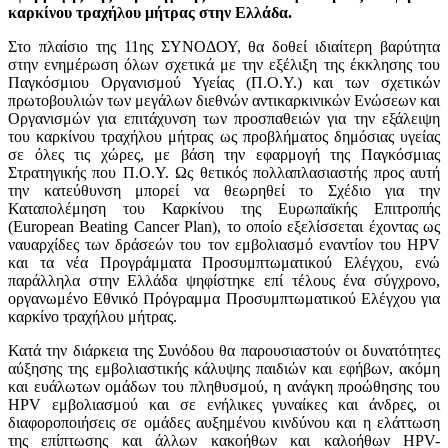
καρκίνου τραχήλου μήτρας στην Ελλάδα.
Στο πλαίσιο της 11ης ΣΥΝΟΔΟΥ, θα δοθεί ιδιαίτερη βαρύτητα
στην ενημέρωση όλων σχετικά με την εξέλιξη της έκκλησης του
Παγκόσμιου Οργανισμού Υγείας (Π.Ο.Υ.) και των σχετικών
πρωτοβουλιών των μεγάλων διεθνών αντικαρκινικών Ενώσεων και
Οργανισμών για επιτάχυνση των προσπαθειών για την εξάλειψη
του καρκίνου τραχήλου μήτρας ως προβλήματος δημόσιας υγείας
σε όλες τις χώρες, με βάση την εφαρμογή της Παγκόσμιας
Στρατηγικής που Π.Ο.Υ. Ως θετικός πολλαπλασιαστής προς αυτή
την κατεύθυνση μπορεί να θεωρηθεί το Σχέδιο για την
Καταπολέμηση του Καρκίνου της Ευρωπαϊκής Επιτροπής
(Εuropean Βeating Cancer Plan), το οποίο εξελίσσεται έχοντας ως
ναυαρχίδες των δράσεών του τον εμβολιασμό εναντίον του HPV
και τα νέα Προγράμματα Προσυμπτωματικού Ελέγχου, ενώ
παράλληλα στην Ελλάδα ψηφίστηκε επί τέλους ένα σύγχρονο,
οργανωμένο Εθνικό Πρόγραμμα Προσυμπτωματικού Ελέγχου για
καρκίνο τραχήλου μήτρας.
Κατά την διάρκεια της Συνόδου θα παρουσιαστούν οι δυνατότητες
αύξησης της εμβολιαστικής κάλυψης παιδιών και εφήβων, ακόμη
και ευάλωτων ομάδων του πληθυσμού, η ανάγκη προώθησης του
HPV εμβολιασμού και σε ενήλικες γυναίκες και άνδρες, οι
διαφοροποιήσεις σε ομάδες αυξημένου κινδύνου και η ελάττωση
της επίπτωσης και άλλων κακοήθων και καλοήθων HPV-