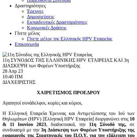
Παρελθόντα Συνέδρια
Δραστηριότητες
Έρευνες
Δημοσιεύσεις
Εκπαιδευτικές Δραστηριότητες
Κοινωνικές Δράσεις
Γίνετε μέλος
Γίνετε μέλος της Ελληνικής HPV Εταιρείας
Επικοινωνία
11η ΣΥΝΟΔΟΣ ΤΗΣ ΕΛΛΗΝΙΚΗΣ HPV ΕΤΑΙΡΕΙΑΣ ΚΑΙ 3η
ΔΙΑΣΚΕΨΗ των Φορέων Υποστήριξης
28 Απρ 23
10:40 ΠΜ
ΔΙΑΧΕΙΡΙΣΤΗΣ
ΧΑΙΡΕΤΙΣΜΟΣ ΠΡΟΕΔΡΟΥ
Αγαπητοί συνάδελφοι, κυρίες και κύριοι,
Η Ελληνική Εταιρεία Έρευνας και Αντιμετώπισης του Ιού των
Θηλωμάτων (HPV) [Ελληνική HPV Εταιρεία] διοργανώνει στις
10
& 11 Ιουνίου 2023
, διαδικτυακά, την
11η Σύνοδό της,
σε
συνδυασμό με την
3η Διάσκεψη των Φορέων Υποστήριξης της
εφαρμογής της Στρατηγικής του Π.Ο.Υ. για την εξάλειψη του