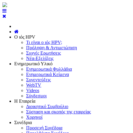
Ο ιός HPV
Τι είναι ο ιός HPV;
Πρόληψη & Αντιμετώπιση
Συχνές Ερωτήσεις
Νέα-Εξελίξεις
Ενημερωτικό Υλικό
Ενημερωτικά Φυλλάδια
Ενημερωτικά Κείμενα
Συνεντεύξεις
WebTV
Videos
Σύνδεσμοι
Η Εταιρεία
Διοικητικό Συμβούλιο
Σύσταση και σκοπός της εταιρείας
Χορηγοί
Συνέδρια
Προσεχή Συνέδρια