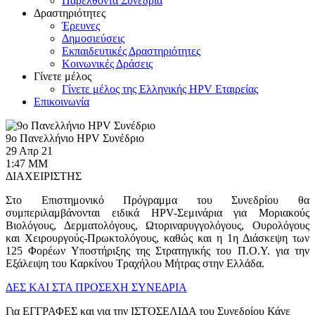
Παρελθόντα Συνέδρια
Δραστηριότητες
Έρευνες
Δημοσιεύσεις
Εκπαιδευτικές Δραστηριότητες
Κοινωνικές Δράσεις
Γίνετε μέλος
Γίνετε μέλος της Ελληνικής HPV Εταιρείας
Επικοινωνία
9ο Πανελλήνιο HPV Συνέδριο
29 Απρ 21
1:47 ΜΜ
ΔΙΑΧΕΙΡΙΣΤΗΣ
Στο Επιστημονικό Πρόγραμμα του Συνεδρίου θα
συμπεριλαμβάνονται ειδικά HPV-Σεμινάρια για Μοριακούς
Βιολόγους, Δερματολόγους, Ωτοριναρυγγολόγους, Ουρολόγους
και Χειρουργούς-Πρωκτολόγους, καθώς και η 1η Διάσκεψη των
125 Φορέων Υποστήριξης της Στρατηγικής του Π.Ο.Υ. για την
Εξάλειψη του Καρκίνου Τραχήλου Μήτρας στην Ελλάδα.
ΔΕΣ ΚΑΙ ΣΤΑ ΠΡΟΣΕΧΗ ΣΥΝΕΔΡΙΑ
Για ΕΓΓΡΑΦΕΣ και για την ΙΣΤΟΣΕΛΙΔΑ του Συνεδρίου Κάνε