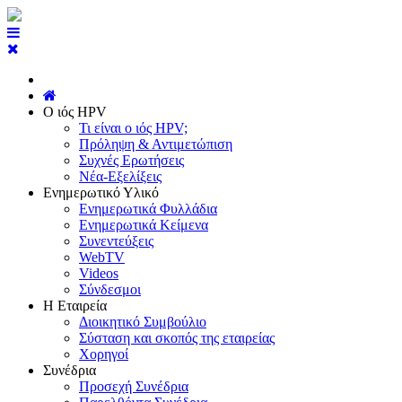
Ο ιός HPV
Τι είναι ο ιός HPV;
Πρόληψη & Αντιμετώπιση
Συχνές Ερωτήσεις
Νέα-Εξελίξεις
Ενημερωτικό Υλικό
Ενημερωτικά Φυλλάδια
Ενημερωτικά Κείμενα
Συνεντεύξεις
WebTV
Videos
Σύνδεσμοι
Η Εταιρεία
Διοικητικό Συμβούλιο
Σύσταση και σκοπός της εταιρείας
Χορηγοί
Συνέδρια
Προσεχή Συνέδρια