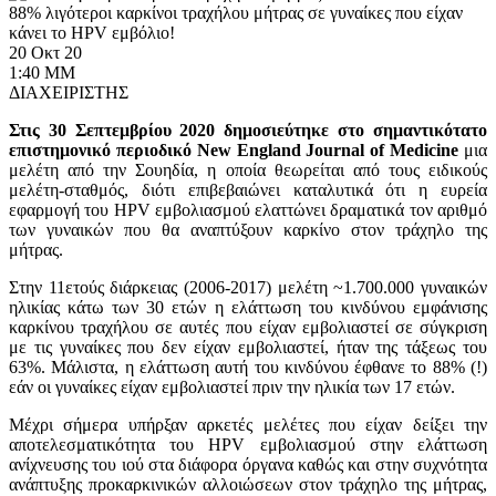
88% λιγότεροι καρκίνοι τραχήλου μήτρας σε γυναίκες που είχαν
κάνει το HPV εμβόλιο!
20 Οκτ 20
Κοινωνικές Δράσεις
1:40 ΜΜ
ΔΙΑΧΕΙΡΙΣΤΗΣ
Στις 30 Σεπτεμβρίου 2020 δημοσιεύτηκε στο σημαντικότατο
επιστημονικό περιοδικό New England Journal of Medicine
μια
μελέτη από την Σουηδία, η οποία θεωρείται από τους ειδικούς
μελέτη-σταθμός, διότι επιβεβαιώνει καταλυτικά ότι η ευρεία
εφαρμογή του HPV εμβολιασμού ελαττώνει δραματικά τον αριθμό
των γυναικών που θα αναπτύξουν καρκίνο στον τράχηλο της
μήτρας.
Στην 11ετούς διάρκειας (2006-2017) μελέτη ~1.700.000 γυναικών
ηλικίας κάτω των 30 ετών η ελάττωση του κινδύνου εμφάνισης
καρκίνου τραχήλου σε αυτές που είχαν εμβολιαστεί σε σύγκριση
με τις γυναίκες που δεν είχαν εμβολιαστεί, ήταν της τάξεως του
63%. Μάλιστα, η ελάττωση αυτή του κινδύνου έφθανε το 88% (!)
εάν οι γυναίκες είχαν εμβολιαστεί πριν την ηλικία των 17 ετών.
Μέχρι σήμερα υπήρξαν αρκετές μελέτες που είχαν δείξει την
αποτελεσματικότητα του HPV εμβολιασμού στην ελάττωση
ανίχνευσης του ιού στα διάφορα όργανα καθώς και στην συχνότητα
ανάπτυξης προκαρκινικών αλλοιώσεων στον τράχηλο της μήτρας,