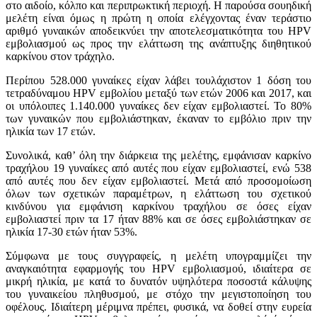
στο αιδοίο, κόλπο και περιπρωκτική περιοχή. Η παρούσα σουηδική
μελέτη είναι όμως η πρώτη η οποία ελέγχοντας έναν τεράστιο
αριθμό γυναικών αποδεικνύει την αποτελεσματικότητα του HPV
εμβολιασμού ως προς την ελάττωση της ανάπτυξης διηθητικού
καρκίνου στον τράχηλο.
Περίπου 528.000 γυναίκες είχαν λάβει τουλάχιστον 1 δόση του
τετραδύναμου HPV εμβολίου μεταξύ των ετών 2006 και 2017, και
οι υπόλοιπες 1.140.000 γυναίκες δεν είχαν εμβολιαστεί. Το 80%
των γυναικών που εμβολιάστηκαν, έκαναν το εμβόλιο πριν την
ηλικία των 17 ετών.
Συνολικά, καθ’ όλη την διάρκεια της μελέτης, εμφάνισαν καρκίνο
τραχήλου 19 γυναίκες από αυτές που είχαν εμβολιαστεί, ενώ 538
από αυτές που δεν είχαν εμβολιαστεί. Μετά από προσομοίωση
όλων των σχετικών παραμέτρων, η ελάττωση του σχετικού
κινδύνου για εμφάνιση καρκίνου τραχήλου σε όσες είχαν
εμβολιαστεί πριν τα 17 ήταν 88% και σε όσες εμβολιάστηκαν σε
ηλικία 17-30 ετών ήταν 53%.
Σύμφωνα με τους συγγραφείς, η μελέτη υπογραμμίζει την
αναγκαιότητα εφαρμογής του HPV εμβολιασμού, ιδιαίτερα σε
μικρή ηλικία, με κατά το δυνατόν υψηλότερα ποσοστά κάλυψης
του γυναικείου πληθυσμού, με στόχο την μεγιστοποίηση του
οφέλους. Ιδιαίτερη μέριμνα πρέπει, φυσικά, να δοθεί στην ευρεία