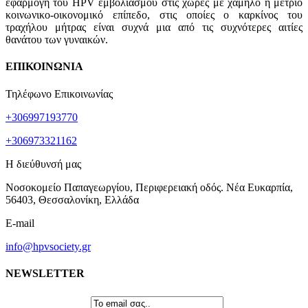
εφαρμογή του HPV εμβολιασμού στις χώρες με χαμηλό ή μέτριο
κοινωνικο-οικονομικό επίπεδο, στις οποίες ο καρκίνος του
τραχήλου μήτρας είναι συχνά μια από τις συχνότερες αιτίες
θανάτου των γυναικών.
ΕΠΙΚΟΙΝΩΝΙΑ
Τηλέφωνο Επικοινωνίας
+306997193770
+306973321162
Η διεύθυνσή μας
Νοσοκομείο Παπαγεωργίου, Περιφερειακή οδός. Νέα Ευκαρπία,
56403, Θεσσαλονίκη, Ελλάδα
E-mail
info@hpvsociety.gr
NEWSLETTER