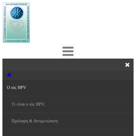
Ο ιός HPV
Τι είναι ο ιός HPV;
Πρόληψη & Αντιμετώπιση