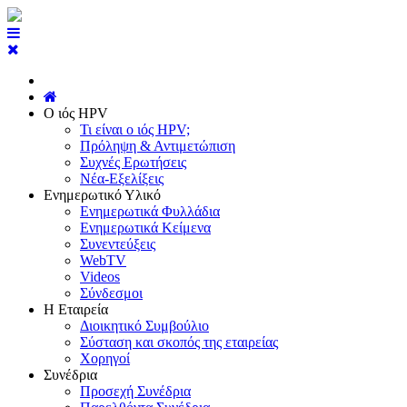
Ο ιός HPV
Τι είναι ο ιός HPV;
Πρόληψη & Αντιμετώπιση
Συχνές Ερωτήσεις
Νέα-Εξελίξεις
Ενημερωτικό Υλικό
Ενημερωτικά Φυλλάδια
Ενημερωτικά Κείμενα
Συνεντεύξεις
WebTV
Videos
Σύνδεσμοι
Η Εταιρεία
Διοικητικό Συμβούλιο
Σύσταση και σκοπός της εταιρείας
Χορηγοί
Συνέδρια
Προσεχή Συνέδρια