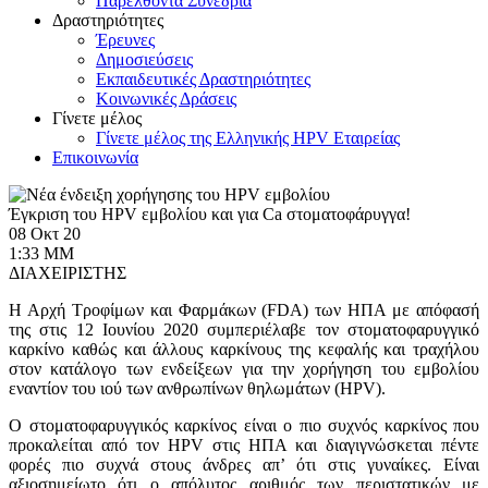
Παρελθόντα Συνέδρια
Δραστηριότητες
Έρευνες
Δημοσιεύσεις
Εκπαιδευτικές Δραστηριότητες
Κοινωνικές Δράσεις
Γίνετε μέλος
Γίνετε μέλος της Ελληνικής HPV Εταιρείας
Επικοινωνία
Έγκριση του HPV εμβολίου και για Ca στοματοφάρυγγα!
08 Οκτ 20
1:33 ΜΜ
ΔΙΑΧΕΙΡΙΣΤΗΣ
Η Αρχή Τροφίμων και Φαρμάκων (FDA) των ΗΠΑ με απόφασή
της στις 12 Ιουνίου 2020 συμπεριέλαβε τον στοματοφαρυγγικό
καρκίνο καθώς και άλλους καρκίνους της κεφαλής και τραχήλου
στον κατάλογο των ενδείξεων για την χορήγηση του εμβολίου
εναντίον του ιού των ανθρωπίνων θηλωμάτων (HPV).
O στοματοφαρυγγικός καρκίνος είναι ο πιο συχνός καρκίνος που
προκαλείται από τον HPV στις ΗΠΑ και διαγιγνώσκεται πέντε
φορές πιο συχνά στους άνδρες απ’ ότι στις γυναίκες. Είναι
αξιοσημείωτο ότι ο απόλυτος αριθμός των περιστατικών με