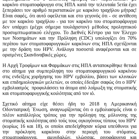
καρκίνο στοματοφάρυγγα στις ΗΠΑ κατά την τελευταία 5ετία έχει
ξεπεράσει τον αριθμό περιστατικών με καρκίνο τραχήλου μήτρας!
Είναι σαφές, ότι αυτό οφείλεται και στο γεγονός ότι - σε αντίθεση
με τον καρκίνο τραχήλου - για τον καρκίνο του στοματοφάρυγγα
δεν υπάρχει (μέχρι σήμερα τουλάχιστον) μέθοδος προληπτικού
προσυμπτωματικού ελέγχου. Το Διεθνές Κέντρο για τον Έλεγχο
των Νοσημάτων και την Πρόληψη (CDC) υπολογίζει ότι 70%
περίπου των στοματοφαρυγγικών καρκίνων στις ΗΠΑ σχετίζονται
με την δράση του HPV. Ανάλογα ποσοστά αναφέρονται και σε
ορισμένες Σκανδιναβικές χώρες.
Η Αρχή Τροφίμων και Φαρμάκων στις ΗΠΑ ανταποκρίθηκε θετικά
στο αίτημα για συμπερίληψη του στοματοφαρυγγικού καρκίνου
στις ενδείξεις χορήγησης του HPV εμβολίου, βάσει των κλινικών
και επιδημιολογικών μελετών, οι οποίες έδειξαν σαφώς ότι ο HPV
εμβολιασμός προφυλάσσει τα άτομα από λοίμωξη της στοματικής
και στοματοφαρυγγικής κοιλότητας από τον ιό.
Σχετικό αίτημα είχε θέσει ήδη το 2018 η Αμερικανική
Οδοντιατρική ΄Ενωση, αναγνωρίζοντας ότι ο εμβολιασμός είναι ο
πλέον κατάλληλος τρόπος για την πρόληψη της μόλυνσης της
στοματικής κοιλότητας από τούς τους ογκογόνους τύπους του HPV
(κυρίως 16 και 18), οι οποίοι απεδείχθησαν κύρια υπεύθυνοι για
την πρόκληση καρκίνου στην περιοχή του στόματος,
στοματοφάρυγγα, αμυγδαλών, γλώσσας, ρινοφάρυγγα και