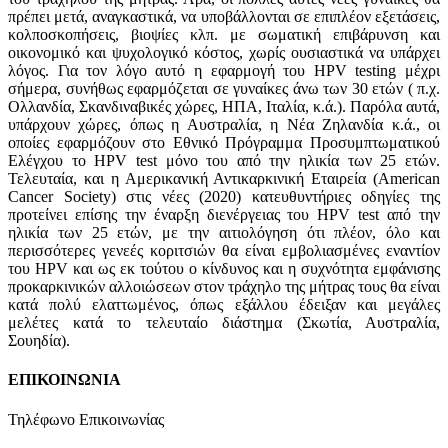
πρέπει μετά, αναγκαστικά, να υποβάλλονται σε επιπλέον εξετάσεις,
κολποσκοπήσεις, βιοψίες κλπ. με σωματική επιβάρυνση και
οικονομικό και ψυχολογικό κόστος, χωρίς ουσιαστικά να υπάρχει
λόγος. Για τον λόγο αυτό η εφαρμογή του HPV testing μέχρι
σήμερα, συνήθως εφαρμόζεται σε γυναίκες άνω των 30 ετών ( π.χ.
Ολλανδία, Σκανδιναβικές χώρες, ΗΠΑ, Ιταλία, κ.ά.). Παρόλα αυτά,
υπάρχουν χώρες, όπως η Αυστραλία, η Νέα Ζηλανδία κ.ά., οι
οποίες εφαρμόζουν στο Εθνικό Πρόγραμμα Προσυμπτωματικού
Ελέγχου το HPV test μόνο του από την ηλικία των 25 ετών.
Τελευταία, και η Αμερικανική Αντικαρκινική Εταιρεία (American
Cancer Society) στις νέες (2020) κατευθυντήριες οδηγίες της
προτείνει επίσης την έναρξη διενέργειας του HPV test από την
ηλικία των 25 ετών, με την αιτιολόγηση ότι πλέον, όλο και
περισσότερες γενεές κοριτσιών θα είναι εμβολιασμένες εναντίον
του HPV και ως εκ τούτου ο κίνδυνος και η συχνότητα εμφάνισης
προκαρκινικών αλλοιώσεων στον τράχηλο της μήτρας τους θα είναι
κατά πολύ ελαττωμένος, όπως εξάλλου έδειξαν και μεγάλες
μελέτες κατά το τελευταίο διάστημα (Σκωτία, Αυστραλία,
Σουηδία).
ΕΠΙΚΟΙΝΩΝΙΑ
Τηλέφωνο Επικοινωνίας