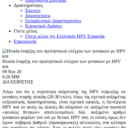
Παρελθόντα Συνέδρια
Δραστηριότητες
Έρευνες
Δημοσιεύσεις
Εκπαιδευτικές Δραστηριότητες
Κοινωνικές Δράσεις
Γίνετε μέλος
Γίνετε μέλος της Ελληνικής HPV Εταιρείας
Επικοινωνία
Ηλικία έναρξης του προληπτικού ελέγχου των γυναικών με HPV
test
09 Νοε 20
6:26 ΜΜ
ΔΙΑΧΕΙΡΙΣΤΗΣ
Λόγω του ότι η συχνότητα ανίχνευσης της HPV λοίμωξης σε
γυναίκες νεαρής ηλικίας (20-30 ετών), λόγω της σχετικά αυξημένης
σεξουαλικής δραστηριότητας, είναι σχετικά υψηλός, η διενέργεια
HPV test σε αυτές τις ηλικίες θα οδηγούσε σε αυξημένα ποσοστά
«ψευδώς θετικών» αποτελεσμάτων, δηλ. αυξημένο αριθμό
γυναικών-φορέων του ιού με θετικό HPV test, οι οποίες όμως δεν
έχουν σοβαρού βαθμού (προκαρκινικές) αλλοιώσεις στα κύτταρα
του τραχήλου της μήτρας. Άρα, οι πολλές αυτές νέες γυναίκες θα