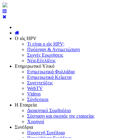
Ο ιός HPV
Τι είναι ο ιός HPV;
Πρόληψη & Αντιμετώπιση
Συχνές Ερωτήσεις
Νέα-Εξελίξεις
Ενημερωτικό Υλικό
Ενημερωτικά Φυλλάδια
Ενημερωτικά Κείμενα
Συνεντεύξεις
WebTV
Videos
Σύνδεσμοι
Η Εταιρεία
Διοικητικό Συμβούλιο
Σύσταση και σκοπός της εταιρείας
Χορηγοί
Συνέδρια
Προσεχή Συνέδρια