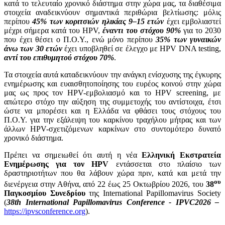
κατά το τελευταίο χρονικό διάστημα στην χώρα μας, τα διαθέσιμα
στοιχεία αναδεικνύουν σημαντικά περιθώρια βελτίωσης: μόλις
περίπου
45% των κοριτσιών ηλικίας 9–15 ετών
έχει εμβολιαστεί
μέχρι σήμερα κατά του HPV,
έναντι του στόχου
90%
για το 2030
που έχει θέσει ο Π.Ο.Υ., ενώ μόνο περίπου
35% των γυναικών
άνω των 30 ετών
έχει υποβληθεί σε έλεγχο με HPV DNA testing,
αντί του επιθυμητού στόχου 70%
.
Τα στοιχεία αυτά καταδεικνύουν την ανάγκη ενίσχυσης της έγκυρης
ενημέρωσης και ευαισθητοποίησης του ευρέος κοινού στην χώρα
μας ως προς τον HPV-εμβολιασμό και το HPV screening, με
απώτερο στόχο την αύξηση της συμμετοχής του αντίστοιχα, έτσι
ώστε να μπορέσει και η Ελλάδα να φθάσει τους στόχους του
Π.Ο.Υ. για την εξάλειψη του καρκίνου τραχήλου μήτρας και των
άλλων HPV-σχετιζόμενων καρκίνων στο συντομότερο δυνατό
χρονικό διάστημα.
Πρέπει να σημειωθεί ότι αυτή η νέα
Ελληνική Εκστρατεία
Ενημέρωσης για τον HPV
εντάσσεται στο πλαίσιο των
δραστηριοτήτων που θα λάβουν χώρα πριν, κατά και μετά την
ου
διενέργεια στην Αθήνα, από 22 έως 25 Οκτωβρίου 2026, του
38
Παγκοσμίου Συνεδρίου
της International Papillomavirus Society
(
38th International Papillomavirus Conference - IPVC2026 –
https://ipvsconference.org
).