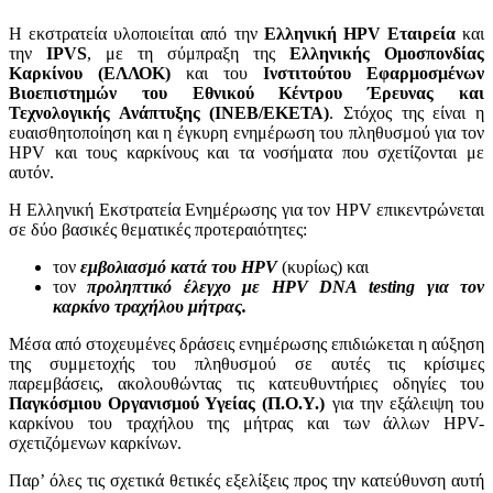
Η εκστρατεία υλοποιείται από την
Ελληνική HPV Εταιρεία
και
την
IPVS
, με τη σύμπραξη της
Ελληνικής Ομοσπονδίας
Καρκίνου (ΕΛΛΟΚ)
και του
Ινστιτούτου Εφαρμοσμένων
Βιοεπιστημών του Εθνικού Κέντρου Έρευνας και
Τεχνολογικής Ανάπτυξης (ΙΝΕΒ/ΕΚΕΤΑ)
. Στόχος της είναι η
ευαισθητοποίηση και η έγκυρη ενημέρωση του πληθυσμού για τον
HPV και τους καρκίνους και τα νοσήματα που σχετίζονται με
αυτόν.
Η Ελληνική Εκστρατεία Ενημέρωσης για τον HPV επικεντρώνεται
σε δύο βασικές θεματικές προτεραιότητες:
τον
εμβολιασμό κατά του HPV
(κυρίως) και
τον
προληπτικό έλεγχο με
HPV
DNA
testing
για τον
καρκίνο τραχήλου μήτρας.
Μέσα από στοχευμένες δράσεις ενημέρωσης επιδιώκεται η αύξηση
της συμμετοχής του πληθυσμού σε αυτές τις κρίσιμες
παρεμβάσεις, ακολουθώντας τις κατευθυντήριες οδηγίες του
Παγκόσμιου Οργανισμού Υγείας (Π.Ο.Υ.)
για την εξάλειψη του
καρκίνου του τραχήλου της μήτρας και των άλλων HPV-
σχετιζόμενων καρκίνων.
Παρ’ όλες τις σχετικά θετικές εξελίξεις προς την κατεύθυνση αυτή