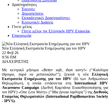
Παρελθόντα Συνέδρια
Δραστηριότητες
Έρευνες
Δημοσιεύσεις
Εκπαιδευτικές Δραστηριότητες
Κοινωνικές Δράσεις
Γίνετε μέλος
Γίνετε μέλος της Ελληνικής HPV Εταιρείας
Επικοινωνία
Νέα Ελληνική Εκστρατεία Ενημέρωσης για τον HPV
22 Φεβ 26
9:56 ΠΜ
ΔΙΑΧΕΙΡΙΣΤΗΣ
Με κεντρικό μήνυμα
«Better safe, than sorry!» (“Καλύτερα
σίγουρα, παρά να μετανoιώσω!”),
ξεκινά η νέα
Ελληνική
Εκστρατεία Ενημέρωσης για τον HPV
(Ιό των Ανθρωπίνων
Θηλωμάτων), η οποία εντάσσεται στη
International
HPV
Awareness
Campaign
(Διεθνή Καμπάνια Ευαισθητοποίησης για
τον HPV)
«One Less Worry» (“Μια έγνοια λιγότερη”)
της
Διεθνούς
Εταιρείας Θηλωματοϊών (International Papillomavirus Society
- IPVS).