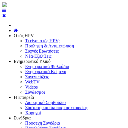
Ο ιός HPV
Τι είναι ο ιός HPV;
Πρόληψη & Αντιμετώπιση
Συχνές Ερωτήσεις
Νέα-Εξελίξεις
Ενημερωτικό Υλικό
Ενημερωτικά Φυλλάδια
Ενημερωτικά Κείμενα
Συνεντεύξεις
WebTV
Videos
Σύνδεσμοι
Η Εταιρεία
Διοικητικό Συμβούλιο
Σύσταση και σκοπός της εταιρείας
Χορηγοί
Συνέδρια
Προσεχή Συνέδρια