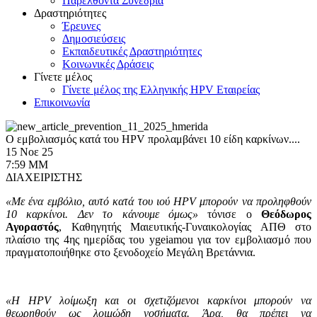
Παρελθόντα Συνέδρια
Δραστηριότητες
Έρευνες
Δημοσιεύσεις
Εκπαιδευτικές Δραστηριότητες
Κοινωνικές Δράσεις
Γίνετε μέλος
Γίνετε μέλος της Ελληνικής HPV Εταιρείας
Επικοινωνία
Ο εμβολιασμός κατά του HPV προλαμβάνει 10 είδη καρκίνων....
15 Νοε 25
7:59 ΜΜ
ΔΙΑΧΕΙΡΙΣΤΗΣ
«Με ένα εμβόλιο, αυτό κατά του ιού HPV μπορούν να προληφθούν
10 καρκίνοι. Δεν το κάνουμε όμως»
τόνισε ο
Θεόδωρος
Αγοραστός
, Καθηγητής Mαιευτικής-Γυναικολογίας ΑΠΘ στο
πλαίσιο της 4ης ημερίδας του ygeiamou για τον εμβολιασμό που
πραγματοποιήθηκε στο ξενοδοχείο Μεγάλη Βρετάννια.
«H HPV λοίμωξη και οι σχετιζόμενοι καρκίνοι μπορούν να
θεωρηθούν ως λοιμώδη νοσήματα. Άρα, θα πρέπει να