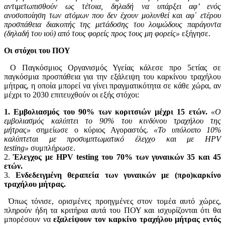
αντιμετωπισθούν ως τέτοια, δηλαδή να υπάρξει αφ’ ενός
ανοσοποίηση των ατόμων που δεν έχουν μολυνθεί και αφ΄ ετέρου
προσπάθεια διακοπής της μετάδοσης του λοιμώδους παράγοντα
(δηλαδή του ιού) από τους φορείς προς τους μη φορείς»
εξήγησε.
Οι στόχοι του ΠΟΥ
Ο Παγκόσμιος Οργανισμός Υγείας κάλεσε προ 5ετίας σε
παγκόσμια προσπάθεια για την εξάλειψη του καρκίνου τραχήλου
μήτρας, η οποία μπορεί να γίνει πραγματικότητα σε κάθε χώρα, αν
μέχρι το 2030 επιτευχθούν οι εξής στόχοι:
1. Εμβολιασμός του 90% των κοριτσιών μέχρι 15 ετών.
«Ο
εμβολιασμός καλύπτει το 90% του κινδύνου τραχήλου της
μήτρας»
σημείωσε ο κύριος Αγοραστός.
«Το υπόλοιπο 10%
καλύπτεται με προσυμπτωματικό έλεγχο και με HPV
testing»
συμπλήρωσε.
2.
Έλεγχος με HPV testing του 70% των γυναικών 35 και 45
ετών.
3.
Ενδεδειγμένη θεραπεία των γυναικών με (προ)καρκίνο
τραχήλου μήτρας.
Όπως τόνισε, ορισμένες προηγμένες στον τομέα αυτό χώρες,
πληρούν ήδη τα κριτήρια αυτά του ΠΟΥ και ισχυρίζονται ότι θα
μπορέσουν να
εξαλείψουν τον καρκίνο τραχήλου μήτρας εντός