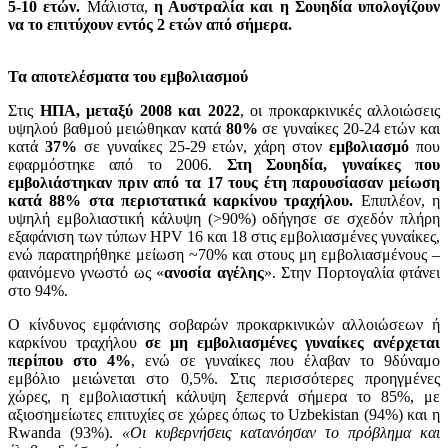
5-10 ετών.
Μάλιστα,
η Αυστραλία και η Σουηδία υπολογίζουν
να το επιτύχουν εντός 2 ετών από σήμερα.
Τα αποτελέσματα του εμβολιασμού
Στις
ΗΠΑ, μεταξύ 2008 και 2022
, οι προκαρκινικές αλλοιώσεις
υψηλού βαθμού μειώθηκαν κατά
80%
σε γυναίκες 20-24 ετών και
κατά
37%
σε γυναίκες 25-29 ετών, χάρη στον
εμβολιασμό
που
εφαρμόστηκε από το 2006.
Στη Σουηδία, γυναίκες που
εμβολιάστηκαν πριν από τα 17 τους έτη παρουσίασαν μείωση
κατά 88% στα περιστατικά καρκίνου τραχήλου.
Επιπλέον, η
υψηλή εμβολιαστική κάλυψη (>90%) οδήγησε σε σχεδόν πλήρη
εξαφάνιση των τύπων HPV 16 και 18 στις εμβολιασμένες γυναίκες,
ενώ παρατηρήθηκε μείωση ~70% και στους μη εμβολιασμένους –
φαινόμενο γνωστό ως «
ανοσία αγέλης
». Στην Πορτογαλία φτάνει
στο 94%.
Ο κίνδυνος εμφάνισης σοβαρών προκαρκινικών αλλοιώσεων ή
καρκίνου τραχήλου
σε μη εμβολιασμένες γυναίκες ανέρχεται
περίπου στο 4%
, ενώ σε γυναίκες που έλαβαν το 9δύναμο
εμβόλιο μειώνεται στο 0,5%. Στις περισσότερες προηγμένες
χώρες, η εμβολιαστική κάλυψη ξεπερνά σήμερα το 85%, με
αξιοσημείωτες επιτυχίες σε χώρες όπως το Uzbekistan (94%) και η
Rwanda (93%).
«Οι κυβερνήσεις κατανόησαν το πρόβλημα και