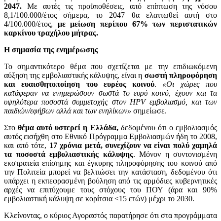
2047.
Με αυτές τις προϋποθέσεις, από επίπτωση της νόσου
8,1/100.000/έτος σήμερα, το 2047 θα ελαττωθεί αυτή στο
4/100.000/έτος,
με μείωση περίπου 67% των περιστατικών
καρκίνου τραχήλου μήτρας.
Η σημασία της ενημέρωσης
Το σημαντικότερο θέμα που σχετίζεται με την επιδιωκόμενη
αύξηση της εμβολιαστικής κάλυψης, είναι η
σωστή πληροφόρηση
και ευαισθητοποίηση του ευρέος κοινού
.
«Οι χώρες που
κατάφεραν να ενημερώσουν σωστά το ευρύ κοινό, έχουν και τα
υψηλότερα ποσοστά συμμετοχής στον HPV εμβολιασμό, και των
παιδιών/εφήβων αλλά και των ενηλίκων»
σημείωσε.
Στο
θέμα αυτό υστερεί η Ελλάδα,
δεδομένου ότι ο εμβολιασμός
αυτός εισήχθη στο Εθνικό Πρόγραμμα Εμβολιασμών ήδη το 2008,
και από τότε,
17 χρόνια μετά, συνεχίζουν να είναι πολύ χαμηλά
τα ποσοστά εμβολιαστικής κάλυψης
. Μόνον η συντονισμένη
εκστρατεία επίσημης και έγκυρης πληροφόρησης του κοινού από
την Πολιτεία μπορεί να βελτιώσει την κατάσταση, δεδομένου ότι
υπάρχει η εκπεφρασμένη βούληση από τις αρμόδιες κυβερνητικές
αρχές να επιτύχουμε τους στόχους του ΠΟΥ (άρα και 90%
εμβολιαστική κάλυψη σε κορίτσια <15 ετών) μέχρι το 2030.
Κλείνοντας, ο κύριος Αγοραστός παρατήρησε ότι στα προγράμματα