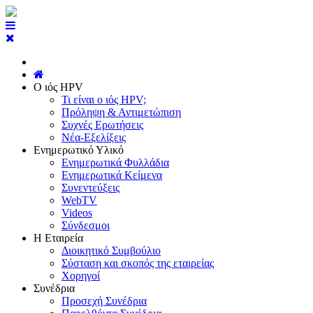
Ο ιός HPV
Τι είναι ο ιός HPV;
Πρόληψη & Αντιμετώπιση
Συχνές Ερωτήσεις
Νέα-Εξελίξεις
Ενημερωτικό Υλικό
Ενημερωτικά Φυλλάδια
Ενημερωτικά Κείμενα
Συνεντεύξεις
WebTV
Videos
Σύνδεσμοι
Η Εταιρεία
Διοικητικό Συμβούλιο
Σύσταση και σκοπός της εταιρείας
Χορηγοί
Συνέδρια
Προσεχή Συνέδρια