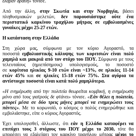
έλαβαν δράση»
τόνισε.
Από την άλλη,
στην Σκωτία και στην Νορβηγία,
βάσει
πληθυσμιακών μελετών,
δεν παρουσιάστηκε ούτε ένα
περιστατικό καρκίνου τραχήλου μήτρας σε εμβολιασμένες
γυναίκες μέχρι 25-27 ετών.
Η κατάσταση στην Ελλάδα
Στη χώρα μας, σύμφωνα με τον κύριο Αγοραστό, τα
ποσοστά
εμβολιαστικής κάλυψης των κοριτσιών είναι πολύ
χαμηλά και μακριά από τον στόχο του ΠΟΥ.
Σύμφωνα με τους
τελευταίους (ημιεπίσημους) υπολογισμούς, το ποσοστό
σε
κορίτσια ηλικίας 9-10 ετών είναι ~13%, σε ηλικίες 11-14
ετών 45%
και
σε ηλικίες 15-18 ετών 75%.
Στα αγόρια τα
αντίστοιχα ποσοστά είναι κατά πολύ χαμηλότερα.
«Η ενημέρωση από την πολιτεία θεωρείται κομβική, η ενημέρωση
μόνο από τους γιατρούς δε φτάνει»
τόνισε.
«
Εάν θέλει η πολιτεία,
μπορεί μέσα σε δύο τρεις μήνες μπορεί να ενημερώσει τους
πάντες»
.
Με το κορωνοϊό, ο κόσμος ο πολύς ενημερώθηκε και
εμβολιάστηκε, είπε ο κύριος Αγοραστός.
Έχει υπολογισθεί, άλλωστε, ότι
εάν η Ελλάδα καταφέρει να
επιτύχει τους 3 στόχους του ΠΟΥ
μέχρι το 2030,
τότε θα
μπορέσει να εξαλείψει τον καρκίνο τραχήλου μήτρας
μέχρι το