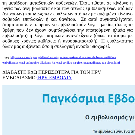
τη μετάδοση μεταδοτικών ασθενειών. Έτσι, τίθεται σε κίνδυνο η
υγεία των ανεμβολίαστων και των ατελώς εμβολιασμένων ατόμων
(επίνοσων) και ιδίως των ευάλωτων ατόμων με αυξημένο κίνδυνο
σοβαρών επιπλοκών ή και θανάτου. Σε αυτά συγκαταλέγονται
άτομα που δεν μπορούν να εμβολιαστούν λόγω ηλικίας (όπως τα
βρέφη που δεν έχουν συμπληρώσει την απαιτούμενη ηλικία για
εμβολιασμό) ή λόγω ιατρικών αντενδείξεων (όπως τα άτομα με
σοβαρές χρόνιες παθήσεις ή ανοσοκαταστολή). Η ευαλωτότητα
όλων μας αυξάνεται όσο η συλλογική ανοσία υποχωρεί.
Πηγή:
https://www.eody.gov.gr/el/nea/deltia-typou/europaike-ebdomada-emboliasmou-2025-o-
emboliasmos-einai-anthropino-dikaioma-kai-einai-ephikto-na-ginei-pragmatikoteta-gia-olous.html
ΔΙΑΒΑΣΤΕ ΕΔΩ ΠΕΡΙΣΣΟΤΕΡΑ ΓΙΑ ΤΟΝ HPV
ΕΜΒΟΛΙΑΣΜΟ:
HPV ΕΜΒΟΛΙΑ