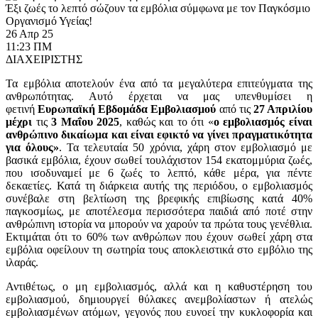
Έξι ζωές το λεπτό σώζουν τα εμβόλια σύμφωνα με τον Παγκόσμιο
Οργανισμό Υγείας!
26 Απρ 25
Κοινωνικές Δράσεις
11:23 ΠΜ
ΔΙΑΧΕΙΡΙΣΤΗΣ
Τα εμβόλια αποτελούν ένα από τα μεγαλύτερα επιτεύγματα της
ανθρωπότητας. Αυτό έρχεται να μας υπενθυμίσει η
φετινή
Ευρωπαϊκή Εβδομάδα Εμβολιασμού
από τις
27 Απριλίου
μέχρι
τις
3 Μαΐου 2025
, καθώς και το ότι «
ο εμβολιασμός είναι
ανθρώπινο δικαίωμα και είναι εφικτό να γίνει πραγματικότητα
για όλους»
. Τα τελευταία 50 χρόνια, χάρη στον εμβολιασμό με
βασικά εμβόλια, έχουν σωθεί τουλάχιστον 154 εκατομμύρια ζωές,
που ισοδυναμεί με 6 ζωές το λεπτό, κάθε μέρα, για πέντε
δεκαετίες. Κατά τη διάρκεια αυτής της περιόδου, ο εμβολιασμός
συνέβαλε στη βελτίωση της βρεφικής επιβίωσης κατά 40%
παγκοσμίως, με αποτέλεσμα περισσότερα παιδιά από ποτέ στην
ανθρώπινη ιστορία να μπορούν να χαρούν τα πρώτα τους γενέθλια.
Εκτιμάται ότι το 60% των ανθρώπων που έχουν σωθεί χάρη στα
εμβόλια οφείλουν τη σωτηρία τους αποκλειστικά στο εμβόλιο της
ιλαράς.
Αντιθέτως, ο μη εμβολιασμός, αλλά και η καθυστέρηση του
εμβολιασμού, δημιουργεί θύλακες ανεμβολίαστων ή ατελώς
εμβολιασμένων ατόμων, γεγονός που ευνοεί την κυκλοφορία και