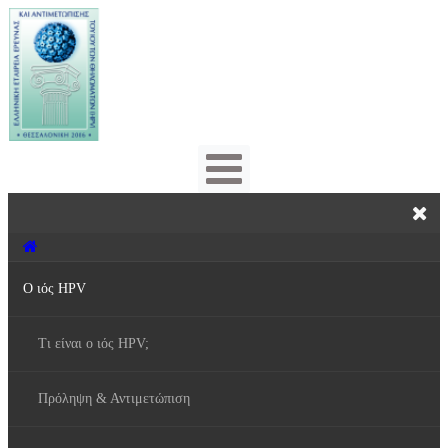
Ο ιός HPV
Τι είναι ο ιός HPV;
Πρόληψη & Αντιμετώπιση