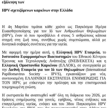
εξάλειψη των
HPV-σχετιζόμενων καρκίνων στην Ελλάδα
Η 4η Μαρτίου τιμάται κάθε χρόνο ως Παγκόσμια Ημέρα
Ευαισθητοποίησης για τον Ιό των Ανθρωπίνων Θηλωμάτων
(HPV), έναν ιό που προσβάλλει 4 στους 5 ανθρώπους κάποια
στιγμή στη ζωή τους, συνήθως χωρίς συμπτώματα, αλλά με
δυνητικά σοβαρές συνέπειες για την υγεία.
Με αφορμή την ημέρα αυτή, η
Ελληνική HPV Εταιρεία,
το
Ινστιτούτο Εφαρμοσμένων Βιοεπιστημών
του Εθνικού Κέντρου
Έρευνας και Τεχνολογικής Ανάπτυξης (ΙΝΕΒ/ΕΚΕΤΑ) και η
Ελληνική Ομοσπονδία Καρκίνου
(ΕΛΛΟΚ), σε συνεργασία με
την
Διεθνή Εταιρεία για τον Ιό των Θηλωμάτων
(International
Papillomavirus Society – IPVS), εγκαινιάζουν μια νέα,
συντονισμένη ΕΛΛΗΝΙΚΗ ΕΚΣΤΡΑΤΕΙΑ ΕΝΗΜΕΡΩΣΗΣ ΓΙΑ
ΤΟΝ HPV, με επίκεντρο την πρόληψη και την επιστημονικά
τεκμηριωμένη γνώση.
Η εκστρατεία θα αναπτυχθεί καθ’ όλη τη διάρκεια του 2026, με
δράσεις ενημέρωσης για γονείς, εφήβους, νέους ενήλικες και
επαγγελματίες υγείας, ενόψει και του 38ου Παγκοσμίου HPV