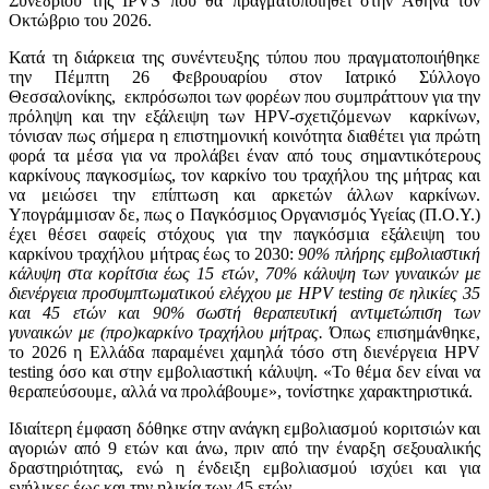
Συνεδρίου της IPVS που θα πραγματοποιηθεί στην Αθήνα τον
Οκτώβριο του 2026.
Κατά τη διάρκεια της συνέντευξης τύπου που πραγματοποιήθηκε
την Πέμπτη 26 Φεβρουαρίου στον Ιατρικό Σύλλογο
Θεσσαλονίκης, εκπρόσωποι των φορέων που συμπράττουν για την
πρόληψη και την εξάλειψη των HPV-σχετιζόμενων καρκίνων,
τόνισαν πως σήμερα η επιστημονική κοινότητα διαθέτει για πρώτη
φορά τα μέσα για να προλάβει έναν από τους σημαντικότερους
καρκίνους παγκοσμίως, τον καρκίνο του τραχήλου της μήτρας και
να μειώσει την επίπτωση και αρκετών άλλων καρκίνων.
Υπογράμμισαν δε, πως ο Παγκόσμιος Οργανισμός Υγείας (Π.Ο.Υ.)
έχει θέσει σαφείς στόχους για την παγκόσμια εξάλειψη του
καρκίνου τραχήλου μήτρας έως το 2030:
90% πλήρης εμβολιαστική
κάλυψη στα κορίτσια έως 15 ετών, 70% κάλυψη των γυναικών με
διενέργεια προσυμπτωματικού ελέγχου με
HPV
testing
σε ηλικίες 35
και 45 ετών και 90% σωστή θεραπευτική αντιμετώπιση των
γυναικών με (προ)καρκίνο τραχήλου μήτρας.
Όπως επισημάνθηκε,
το 2026 η Ελλάδα παραμένει χαμηλά τόσο στη διενέργεια HPV
testing όσο και στην εμβολιαστική κάλυψη. «Το θέμα δεν είναι να
θεραπεύσουμε, αλλά να προλάβουμε», τονίστηκε χαρακτηριστικά.
Ιδιαίτερη έμφαση δόθηκε στην ανάγκη εμβολιασμού κοριτσιών και
αγοριών από 9 ετών και άνω, πριν από την έναρξη σεξουαλικής
δραστηριότητας, ενώ η ένδειξη εμβολιασμού ισχύει και για
ενήλικες έως και την ηλικία των 45 ετών.