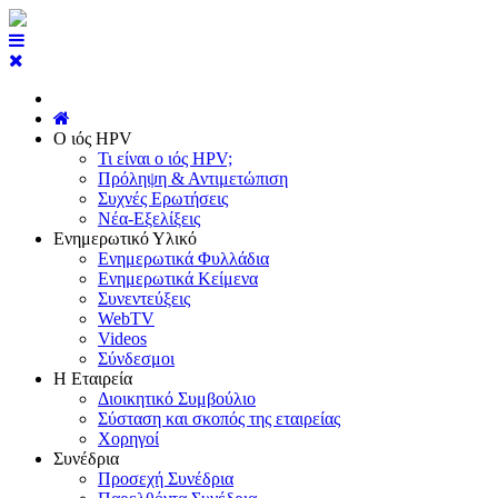
Ο ιός HPV
Τι είναι ο ιός HPV;
Πρόληψη & Αντιμετώπιση
Συχνές Ερωτήσεις
Νέα-Εξελίξεις
Ενημερωτικό Υλικό
Ενημερωτικά Φυλλάδια
Ενημερωτικά Κείμενα
Συνεντεύξεις
WebTV
Videos
Σύνδεσμοι
Η Εταιρεία
Διοικητικό Συμβούλιο
Σύσταση και σκοπός της εταιρείας
Χορηγοί
Συνέδρια
Προσεχή Συνέδρια