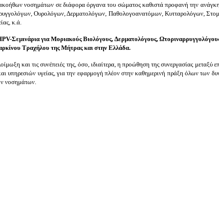
ακοήθων νοσημάτων σε διάφορα όργανα του σώματος καθιστά προφανή την ανάγκη σ
αρυγγολόγων, Ουρολόγων, Δερματολόγων, Παθολογοανατόμων, Κυτταρολόγων, Στομ
ας, κ.ά.
HPV-Σεμινάρια για Μοριακούς Βιολόγους, Δερματολόγους, Ωτοριναρρυγγολόγου
Καρκίνου Τραχήλου της Μήτρας και στην Ελλάδα.
οίμωξη και τις συνέπειές της, όσο, ιδιαίτερα, η προώθηση της συνεργασίας μεταξ
ι υπηρεσιών υγείας, για την εφαρμογή πλέον στην καθημερινή πράξη όλων των δυν
ων νοσημάτων.