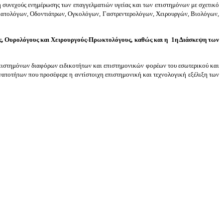
υνεχούς ενημέρωσης των επαγγελματιών υγείας και των επιστημόνων με σχετικό
ατολόγων, Οδοντιάτρων, Ογκολόγων, Γαστρεντερολόγων, Χειρουργών, Βιολόγων,
ς, Ουρολόγους και Χειρουργούς-Πρωκτολόγους, καθώς και η 1η Διάσκεψη των
ύ επιστημόνων διαφόρων ειδικοτήτων και επιστημονικών φορέων του εσωτερικού και
ατοτήτων που προσέφερε η αντίστοιχη επιστημονική και τεχνολογική εξέλιξη των