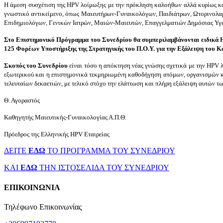
H άμεση συσχέτιση της HPV λοίμωξης με την πρόκληση καλοήθων αλλά κυρίως κ
γνωστικό αντικείμενο, όπως Μαιευτήρων-Γυναικολόγων, Παιδιάτρων, Ωτορινολ
Επιδημιολόγων, Γενικών Ιατρών, Μαιών-Μαιευτών, Επαγγελματιών Δημόσιας Υγεί
Στο Επιστημονικό Πρόγραμμα του Συνεδρίου θα συμπεριλαμβάνονται ειδικά 
125 Φορέων Υποστήριξης της Στρατηγικής του Π.Ο.Υ. για την Εξάλειψη του 
Σκοπός του Συνεδρίου
είναι τόσο η απόκτηση νέας γνώσης σχετικά με την HPV λ
εξωτερικού και η επιστημονικά τεκμηριωμένη καθοδήγηση ατόμων, οργανισμών κα
τελευταίων δεκαετιών, με τελικό στόχο την ελάττωση και πλήρη εξάλειψη αυτών τ
Θ. Αγοραστός
Καθηγητής Μαιευτικής-Γυναικολογίας Α.Π.Θ.
Πρόεδρος της Ελληνικής HPV Εταιρείας
ΔΕΙΤΕ
ΕΔΩ
ΤΟ ΠΡΟΓΡΑΜΜΑ ΤΟΥ ΣΥΝΕΔΡΙΟΥ
ΚΑΙ
ΕΔΩ
ΤΗΝ ΙΣΤΟΣΕΛΙΔΑ ΤΟΥ ΣΥΝΕΔΡΙΟΥ
ΕΠΙΚΟΙΝΩΝΙΑ
Τηλέφωνο Επικοινωνίας