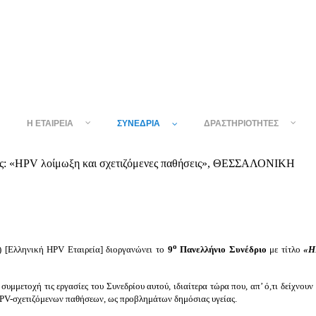
Η ΕΤΑΙΡΕΊΑ
ΣΥΝΈΔΡΙΑ
ΔΡΑΣΤΗΡΙΌΤΗΤΕΣ
ίας: «HPV λοίμωξη και σχετιζόμενες παθήσεις», ΘΕΣΣΑΛΟΝΙΚΗ
ο
) [Ελληνική HPV Εταιρεία] διοργανώνει το
9
Πανελλήνιο Συνέδριο
με τίτλο
«
H
μετοχή τις εργασίες του Συνεδρίου αυτού, ιδιαίτερα τώρα που, απ’ ό,τι δείχνουν οι
 HPV-σχετιζόμενων παθήσεων, ως προβλημάτων δημόσιας υγείας.