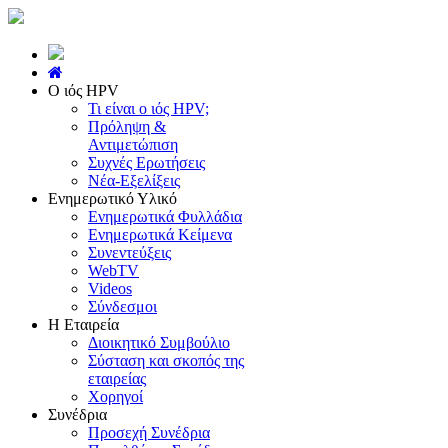
Ο ιός HPV
Τι είναι ο ιός HPV;
Πρόληψη &
Αντιμετώπιση
Συχνές Ερωτήσεις
Νέα-Εξελίξεις
Ενημερωτικό Υλικό
Ενημερωτικά Φυλλάδια
Ενημερωτικά Κείμενα
Συνεντεύξεις
WebTV
Videos
Σύνδεσμοι
Η Εταιρεία
Διοικητικό Συμβούλιο
Σύσταση και σκοπός της
εταιρείας
Χορηγοί
Συνέδρια
Προσεχή Συνέδρια