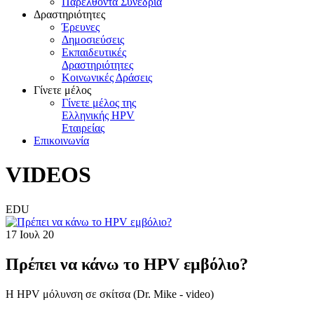
Παρελθόντα Συνέδρια
Δραστηριότητες
Έρευνες
Δημοσιεύσεις
Εκπαιδευτικές
Δραστηριότητες
Κοινωνικές Δράσεις
Γίνετε μέλος
Γίνετε μέλος της
Ελληνικής HPV
Εταιρείας
Επικοινωνία
VIDEOS
EDU
17 Ιουλ 20
Πρέπει να κάνω το HPV εμβόλιο?
Η HPV μόλυνση σε σκίτσα (Dr. Mike - video)