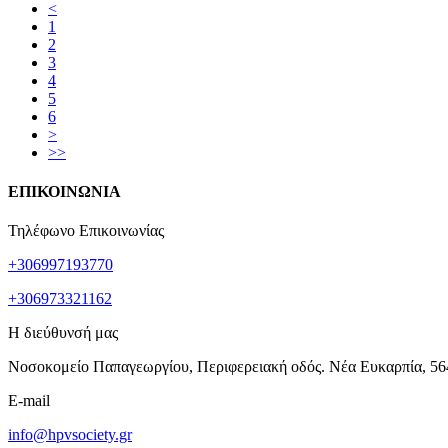
<
1
2
3
4
5
6
>
>>
ΕΠΙΚΟΙΝΩΝΙΑ
Τηλέφωνο Επικοινωνίας
+306997193770
+306973321162
Η διεύθυνσή μας
Νοσοκομείο Παπαγεωργίου, Περιφερειακή οδός. Νέα Ευκαρπία, 56
E-mail
info@hpvsociety.gr