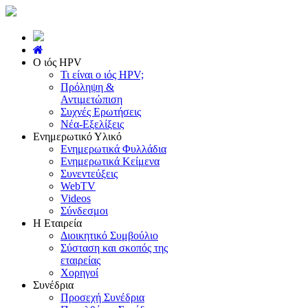
Ο ιός HPV
Τι είναι ο ιός HPV;
Πρόληψη &
Αντιμετώπιση
Συχνές Ερωτήσεις
Νέα-Εξελίξεις
Ενημερωτικό Υλικό
Ενημερωτικά Φυλλάδια
Ενημερωτικά Κείμενα
Συνεντεύξεις
WebTV
Videos
Σύνδεσμοι
Η Εταιρεία
Διοικητικό Συμβούλιο
Σύσταση και σκοπός της
εταιρείας
Χορηγοί
Συνέδρια
Προσεχή Συνέδρια