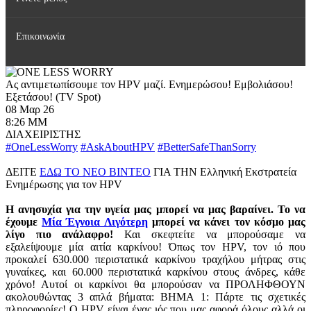
Επικοινωνία
Δημοσιεύσεις
Γίνετε μέλος της Ελληνικής HPV Εταιρείας
Εκπαιδευτικές Δραστηριότητες
Ας αντιμετωπίσουμε τον HPV μαζί. Ενημερώσου! Εμβολιάσου!
Εξετάσου! (TV Spot)
08 Μαρ 26
Κοινωνικές Δράσεις
8:26 ΜΜ
ΔΙΑΧΕΙΡΙΣΤΗΣ
#OneLessWorry
#AskAboutHPV
#BetterSafeThanSorry
ΔΕΙΤΕ
ΕΔΩ ΤΟ ΝΕΟ ΒΙΝΤΕΟ
ΓΙΑ ΤΗΝ Ελληνική Εκστρατεία
Ενημέρωσης για τον HPV
Η ανησυχία για την υγεία μας μπορεί να μας βαραίνει. Το να
έχουμε
Μία Έγνοια Λιγότερη
μπορεί να κάνει τον κόσμο μας
λίγο πιο ανάλαφρο!
Και σκεφτείτε να μπορούσαμε να
εξαλείψουμε μία αιτία καρκίνου! Όπως τον HPV, τον ιό που
προκαλεί 630.000 περιστατικά καρκίνου τραχήλου μήτρας στις
γυναίκες, και 60.000 περιστατικά καρκίνου στους άνδρες, κάθε
χρόνο! Αυτοί οι καρκίνοι θα μπορούσαν να ΠΡΟΛΗΦΘΟΥΝ
ακολουθώντας 3 απλά βήματα: ΒΗΜΑ 1: Πάρτε τις σχετικές
πληροφορίες! Ο HPV είναι ένας ιός που μας αφορά όλους αλλά οι