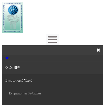
Ο ιός HPV
Ενημερωτικό Υλικό
Τι είναι ο ιός HPV;
Πρόληψη & Αντιμετώπιση
Ενημερωτικά Φυλλάδια