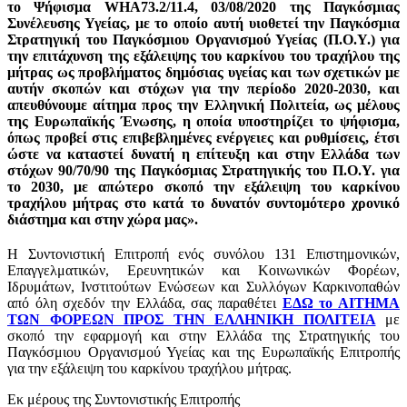
το Ψήφισμα
WHA
73.2/11.4, 03/08/2020 της Παγκόσμιας
Συνέλευσης Υγείας, με το οποίο αυτή υιοθετεί την Παγκόσμια
Στρατηγική του Παγκόσμιου Οργανισμού Υγείας (Π.Ο.Υ.) για
την επιτάχυνση της εξάλειψης του καρκίνου του τραχήλου της
μήτρας ως προβλήματος δημόσιας υγείας και των σχετικών με
αυτήν σκοπών και στόχων για την περίοδο 2020-2030, και
απευθύνουμε αίτημα προς την Ελληνική Πολιτεία, ως μέλους
της Ευρωπαϊκής Ένωσης, η οποία υποστηρίζει το ψήφισμα,
όπως προβεί στις επιβεβλημένες ενέργειες και ρυθμίσεις, έτσι
ώστε να καταστεί δυνατή η επίτευξη και στην Ελλάδα των
στόχων 90/70/90 της Παγκόσμιας Στρατηγικής του Π.Ο.Υ. για
το 2030, με απώτερο σκοπό την εξάλειψη του καρκίνου
τραχήλου μήτρας στο κατά το δυνατόν συντομότερο χρονικό
διάστημα και στην χώρα μας».
Η Συντονιστική Επιτροπή
ενός συνόλου 131 Επιστημονικών,
Επαγγελματικών, Ερευνητικών και Κοινωνικών Φορέων,
Ιδρυμάτων, Ινστιτούτων Ενώσεων και Συλλόγων Καρκινοπαθών
από όλη σχεδόν την Ελλάδα, σας παραθέτει
ΕΔΩ το ΑΙΤΗΜΑ
ΤΩΝ ΦΟΡΕΩΝ ΠΡΟΣ ΤΗΝ ΕΛΛΗΝΙΚΗ ΠΟΛΙΤΕΙΑ
με
σκοπό την εφαρμογή και στην Ελλάδα της Στρατηγικής του
Παγκόσμιου Οργανισμού Υγείας και της Ευρωπαϊκής Επιτροπής
για την εξάλειψη του καρκίνου τραχήλου μήτρας.
Εκ μέρους της Συντονιστικής Επιτροπής