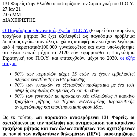
131 Φορείς στην Ελλάδα υποστηρίζουν την Στρατηγική του Π.Ο.Υ.
27 Ιαν 21
2:05 ΜΜ
Κοινωνικές Δράσεις
ΔΙΑΧΕΙΡΙΣΤΗΣ
Ο Παγκόσμιος Οργανισμός Υγείας (Π.Ο.Υ.)
θεωρεί ότι ο καρκίνος
τραχήλου μήτρας θα έχει εξαλειφθεί ως παγκόσμιο πρόβλημα
δημόσιας υγείας όταν όλες οι χώρες καταφέρουν να έχουν λιγότερα
από 4 περιστατικά/100.000 γυναίκες/έτος και αυτό υπολογίστηκε
ότι είναι εφικτό μέχρι το 2120 εάν εφαρμοσθεί η Παγκόσμια
Στρατηγική του Π.Ο.Υ. και επιτευχθούν, μέχρι το 2030,
οι εξής
στόχοι:
90%
των κοριτσιών μέχρι 15 ετών να έχουν εμβολιαστεί
πλήρως εναντίον της
HPV
μόλυνσης
70%
των γυναικών να εξετασθούν προληπτικά με ένα τεστ
υψηλής ακριβείας σε ηλικίες 35 και 45 ετών
90%
των γυναικών με προκαρκινικές αλλοιώσεις ή καρκίνο
τραχήλου μήτρας να τύχουν ενδεδειγμένης θεραπευτικής
αντιμετώπισης και υποστηρικτικής φροντίδας.
Ως εκ τούτου,
«οι παρακάτω αναφερόμενοι 131 Φορείς, οι
σχετιζόμενοι με την πρόληψη και αντιμετώπιση του καρκίνου
τραχήλου μήτρας και των άλλων παθήσεων των σχετιζόμενων
με τον ιό των ανθρωπίνων θηλωμάτων (
HPV
), υποστηρίζουμε