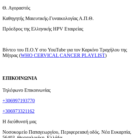
Θ. Αγοραστός
Καθηγητής Μαιευτικής-Γυναικολογίας Α.Π.Θ.
Πρόεδρος της Ελληνικής HPV Εταιρείας
Βίντεο του Π.Ο.Υ στο YouTube για τον Καρκίνο Τραχήλου της
Μήτρας (
WHO CERVICAL CANCER PLAYLIST
)
ΕΠΙΚΟΙΝΩΝΙΑ
Τηλέφωνο Επικοινωνίας
+306997193770
+306973321162
Η διεύθυνσή μας
Νοσοκομείο Παπαγεωργίου, Περιφερειακή οδός. Νέα Ευκαρπία,
56403, Θεσσαλονίκη, Ελλάδα