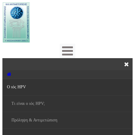
Ο ιός HPV
Τι είναι ο ιός HPV;
Πρόληψη & Αντιμετώπιση