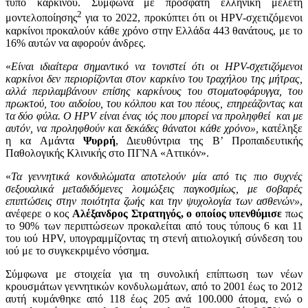
τύπο καρκίνου. Σύμφωνα με πρόσφατη ελληνική μελέτη
2
μοντελοποίησης
για το 2022, προκύπτει ότι οι HPV-σχετιζόμενοι
καρκίνοι προκαλούν κάθε χρόνο στην Ελλάδα 443 θανάτους, με το
16% αυτών να αφορούν άνδρες.
«
Είναι ιδιαίτερα σημαντικό να τονιστεί ότι οι
HPV
-σχετιζόμενοι
καρκίνοι δεν περιορίζονται στον καρκίνο του τραχήλου της μήτρας,
αλλά περιλαμβάνουν επίσης καρκίνους του στοματοφάρυγγα, του
πρωκτού, του αιδοίου, του κόλπου και του πέους, επηρεάζοντας και
τα δύο φύλα. Ο
HPV
είναι ένας ιός που μπορεί να προληφθεί και με
αυτόν, να προληφθούν και δεκάδες θάνατοι κάθε χρόνο»,
κατέληξε
η κα Αμάντα
Ψυρρή
, Διευθύντρια της Β’ Προπαιδευτικής
Παθολογικής Κλινικής στο ΠΓΝΑ «Αττικόν».
«
Τα γεννητικά κονδυλώματα αποτελούν μία από τις πιο συχνές
σεξουαλικά μεταδιδόμενες λοιμώξεις παγκοσμίως, με σοβαρές
επιπτώσεις στην ποιότητα ζωής και την ψυχολογία των ασθενών»
,
ανέφερε ο κος
Αλέξανδρος Στρατηγός, ο οποίος υπενθύμισε
πως
το 90% των περιπτώσεων προκαλείται από τους τύπους 6 και 11
του ιού HPV, υπογραμμίζοντας τη στενή αιτιολογική σύνδεση του
ιού με το συγκεκριμένο νόσημα.
Σύμφωνα με στοιχεία για τη συνολική επίπτωση των νέων
κρουσμάτων γεννητικών κονδυλωμάτων, από το 2001 έως το 2012
αυτή κυμάνθηκε από 118 έως 205 ανά 100.000 άτομα, ενώ ο