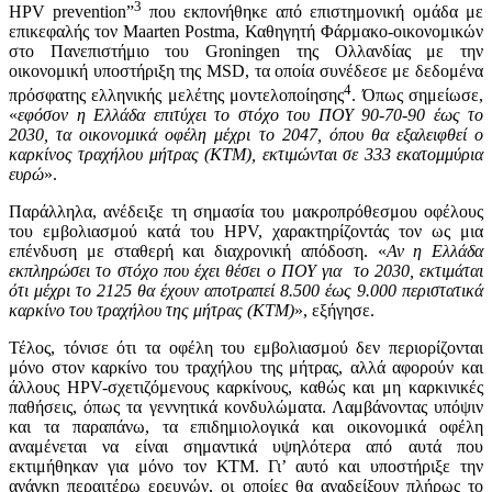
3
HPV prevention”
που εκπονήθηκε από επιστημονική ομάδα με
επικεφαλής τον Maarten Postma, Καθηγητή Φάρμακο-οικονομικών
στο Πανεπιστήμιο του Groningen της Ολλανδίας με την
οικονομική υποστήριξη της MSD, τα οποία συνέδεσε με δεδομένα
4
πρόσφατης ελληνικής μελέτης μοντελοποίησης
. Όπως σημείωσε,
«
εφόσον η Ελλάδα επιτύχει το στόχο του ΠΟΥ 90-70-90 έως το
2030, τα οικονομικά οφέλη μέχρι το 2047, όπου θα εξαλειφθεί ο
καρκίνος τραχήλου μήτρας (ΚΤΜ), εκτιμώνται σε 333 εκατομμύρια
ευρώ
».
Παράλληλα, ανέδειξε τη σημασία του μακροπρόθεσμου οφέλους
του εμβολιασμού κατά του HPV, χαρακτηρίζοντάς τον ως μια
επένδυση με σταθερή και διαχρονική απόδοση. «
Αν η Ελλάδα
εκπληρώσει το στόχο που έχει θέσει ο ΠΟΥ για το 2030, εκτιμάται
ότι μέχρι το 2125 θα έχουν αποτραπεί 8.500 έως 9.000 περιστατικά
καρκίνο του τραχήλου της μήτρας (ΚΤΜ)
», εξήγησε.
Τέλος, τόνισε ότι τα οφέλη του εμβολιασμού δεν περιορίζονται
μόνο στον καρκίνο του τραχήλου της μήτρας, αλλά αφορούν και
άλλους HPV-σχετιζόμενους καρκίνους, καθώς και μη καρκινικές
παθήσεις, όπως τα γεννητικά κονδυλώματα. Λαμβάνοντας υπόψιν
και τα παραπάνω, τα επιδημιολογικά και οικονομικά οφέλη
αναμένεται να είναι σημαντικά υψηλότερα από αυτά που
εκτιμήθηκαν για μόνο τον ΚΤΜ. Γι’ αυτό και υποστήριξε την
ανάγκη περαιτέρω ερευνών, οι οποίες θα αναδείξουν πλήρως το