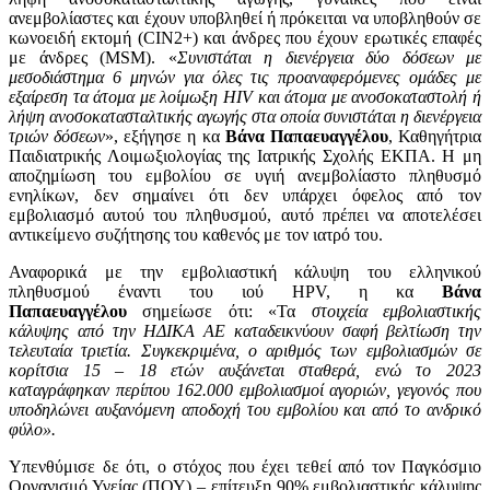
ανεμβολίαστες και έχουν υποβληθεί ή πρόκειται να υποβληθούν σε
κωνοειδή εκτομή (CIN2+) και άνδρες που έχουν ερωτικές επαφές
με άνδρες (MSM). «
Συνιστάται η διενέργεια δύο δόσεων με
μεσοδιάστημα 6 μηνών για όλες τις προαναφερόμενες ομάδες με
εξαίρεση τα άτομα με λοίμωξη HIV και άτομα με ανοσοκαταστολή ή
λήψη ανοσοκατασταλτικής αγωγής στα οποία συνιστάται η διενέργεια
τριών δόσεων
», εξήγησε η κα
Βάνα Παπαευαγγέλου
, Καθηγήτρια
Παιδιατρικής Λοιμωξιολογίας της Ιατρικής Σχολής ΕΚΠΑ. Η μη
αποζημίωση του εμβολίου σε υγιή ανεμβολίαστο πληθυσμό
ενηλίκων, δεν σημαίνει ότι δεν υπάρχει όφελος από τον
εμβολιασμό αυτού του πληθυσμού, αυτό πρέπει να αποτελέσει
αντικείμενο συζήτησης του καθενός με τον ιατρό του.
Αναφορικά με την εμβολιαστική κάλυψη του ελληνικού
πληθυσμού έναντι του ιού HPV, η κα
Βάνα
Παπαευαγγέλου
σημείωσε ότι: «Τα
στοιχεία εμβολιαστικής
κάλυψης από την ΗΔΙΚΑ ΑΕ καταδεικνύουν σαφή βελτίωση την
τελευταία τριετία. Συγκεκριμένα, ο αριθμός των εμβολιασμών σε
κορίτσια 15 – 18 ετών αυξάνεται σταθερά, ενώ το 2023
καταγράφηκαν περίπου 162.000 εμβολιασμοί αγοριών, γεγονός που
υποδηλώνει αυξανόμενη αποδοχή του εμβολίου και από το ανδρικό
φύλο».
Υπενθύμισε δε ότι, ο στόχος που έχει τεθεί από τον Παγκόσμιο
Οργανισμό Υγείας (ΠΟΥ) – επίτευξη 90% εμβολιαστικής κάλυψης