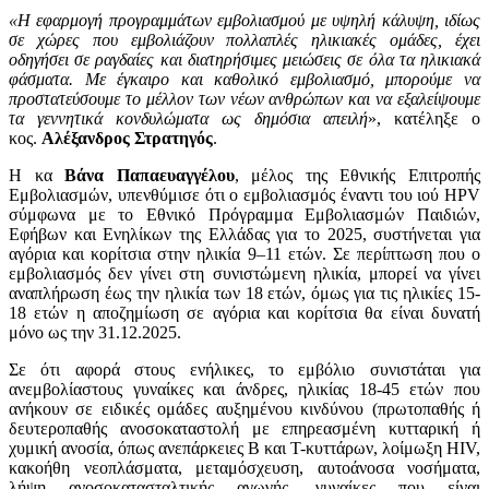
«Η εφαρμογή προγραμμάτων εμβολιασμού με υψηλή κάλυψη, ιδίως
σε χώρες που εμβολιάζουν πολλαπλές ηλικιακές ομάδες, έχει
οδηγήσει σε ραγδαίες και διατηρήσιμες μειώσεις σε όλα τα ηλικιακά
φάσματα. Με έγκαιρο και καθολικό εμβολιασμό, μπορούμε να
προστατεύσουμε το μέλλον των νέων ανθρώπων και να εξαλείψουμε
τα γεννητικά κονδυλώματα ως δημόσια απειλή
», κατέληξε ο
κος.
Αλέξανδρος
Στρατηγός
.
Η κα
Βάνα Παπαευαγγέλου
, μέλος της Εθνικής Επιτροπής
Εμβολιασμών, υπενθύμισε ότι ο εμβολιασμός έναντι του ιού HPV
σύμφωνα με το Εθνικό Πρόγραμμα Εμβολιασμών Παιδιών,
Εφήβων και Ενηλίκων της Ελλάδας για το 2025, συστήνεται για
αγόρια και κορίτσια στην ηλικία 9–11 ετών. Σε περίπτωση που ο
εμβολιασμός δεν γίνει στη συνιστώμενη ηλικία, μπορεί να γίνει
αναπλήρωση έως την ηλικία των 18 ετών, όμως για τις ηλικίες 15-
18 ετών η αποζημίωση σε αγόρια και κορίτσια θα είναι δυνατή
μόνο ως την 31.12.2025.
Σε ότι αφορά στους ενήλικες, το εμβόλιο συνιστάται για
ανεμβολίαστους γυναίκες και άνδρες, ηλικίας 18-45 ετών που
ανήκουν σε ειδικές ομάδες αυξημένου κινδύνου (πρωτοπαθής ή
δευτεροπαθής ανοσοκαταστολή με επηρεασμένη κυτταρική ή
χυμική ανοσία, όπως ανεπάρκειες Β και Τ-κυττάρων, λοίμωξη HIV,
κακοήθη νεοπλάσματα, μεταμόσχευση, αυτοάνοσα νοσήματα,
λήψη ανοσοκατασταλτικής αγωγής, γυναίκες που είναι