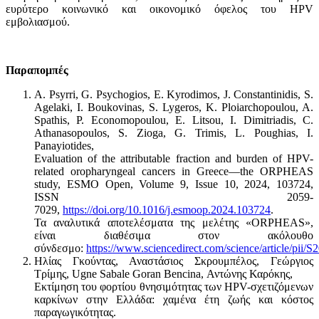
ευρύτερο κοινωνικό και οικονομικό όφελος του HPV
εμβολιασμού.
Παραπομπές
A. Psyrri, G. Psychogios, E. Kyrodimos, J. Constantinidis, S.
Agelaki, I. Boukovinas, S. Lygeros, K. Ploiarchopoulou, A.
Spathis, P. Economopoulou, E. Litsou, I. Dimitriadis, C.
Athanasopoulos, S. Zioga, G. Trimis, L. Poughias, I.
Panayiotides,
Evaluation of the attributable fraction and burden of HPV-
related oropharyngeal cancers in Greece—the ORPHEAS
study, ESMO Open, Volume 9, Issue 10, 2024, 103724,
ISSN 2059-
7029,
https://doi.org/10.1016/j.esmoop.2024.103724
.
Τα αναλυτικά αποτελέσματα της μελέτης «ORPHEAS»,
είναι διαθέσιμα στον ακόλουθο
σύνδεσμο:
https://www.sciencedirect.com/science/article/pii
Ηλίας Γκούντας, Αναστάσιος Σκρουμπέλος, Γεώργιος
Τρίμης, Ugne Sabale Goran Bencina, Αντώνης Καρόκης,
Εκτίμηση του φορτίου θνησιμότητας των HPV-σχετιζόμενων
καρκίνων στην Ελλάδα: χαμένα έτη ζωής και κόστος
παραγωγικότητας.