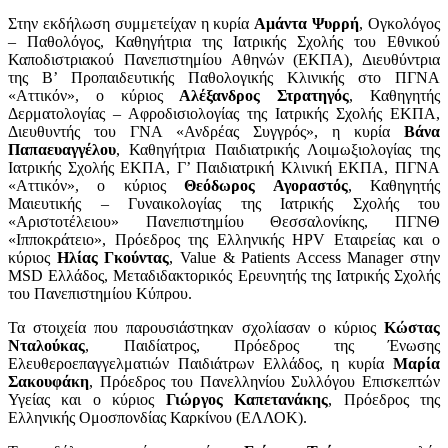
Στην εκδήλωση συμμετείχαν η κυρία
Αμάντα Ψυρρή
, Ογκολόγος
– Παθολόγος, Καθηγήτρια της Ιατρικής Σχολής του Εθνικού
Καποδιστριακού Πανεπιστημίου Αθηνών (ΕΚΠΑ), Διευθύντρια
της Β’ Προπαιδευτικής Παθολογικής Κλινικής στο ΠΓΝΑ
«Αττικόν», ο κύριος
Αλέξανδρος Στρατηγός
, Καθηγητής
Δερματολογίας – Αφροδισιολογίας της Ιατρικής Σχολής ΕΚΠΑ,
Διευθυντής του ΓΝΑ «Ανδρέας Συγγρός», η κυρία
Βάνα
Παπαευαγγέλου
, Καθηγήτρια Παιδιατρικής Λοιμωξιολογίας της
Ιατρικής Σχολής ΕΚΠΑ, Γ’ Παιδιατρική Κλινική ΕΚΠΑ, ΠΓΝΑ
«Αττικόν», ο κύριος
Θεόδωρος Αγοραστός
, Καθηγητής
Μαιευτικής – Γυναικολογίας της Ιατρικής Σχολής του
«Αριστοτέλειου» Πανεπιστημίου Θεσσαλονίκης, ΠΓΝΘ
«Ιπποκράτειο», Πρόεδρος της Ελληνικής HPV Εταιρείας και ο
κύριος
Ηλίας Γκούντας
, Value & Patients Access Manager στην
MSD Ελλάδος, Μεταδιδακτορικός Ερευνητής της Ιατρικής Σχολής
του Πανεπιστημίου Κύπρου.
Τα στοιχεία που παρουσιάστηκαν σχολίασαν ο κύριος
Κώστας
Νταλούκας
, Παιδίατρος, Πρόεδρος της Ένωσης
Ελευθεροεπαγγελματιών Παιδιάτρων Ελλάδος, η κυρία
Μαρία
Σακουφάκη
, Πρόεδρος του Πανελληνίου Συλλόγου Επισκεπτών
Υγείας και ο κύριος
Γιώργος Καπετανάκης
, Πρόεδρος της
Ελληνικής Ομοσπονδίας Καρκίνου (ΕΛΛΟΚ).