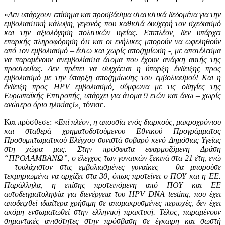
«
Δεν υπάρχουν επίσημα και προσβάσιμα στατιστικά δεδομένα για την
εμβολιαστική κάλυψη, γεγονός που καθιστά δυσχερή τον σχεδιασμό
και την αξιολόγηση πολιτικών υγείας. Επιπλέον, δεν υπάρχει
επαρκής πληροφόρηση ότι και οι ενήλικες μπορούν να ωφεληθούν
από τον εμβολιασμό – έστω και χωρίς αποζημίωση -, με αποτέλεσμα
να παραμένουν ανεμβολίαστα άτομα που έχουν ανάγκη αυτής της
προστασίας. Δεν πρέπει να συγχέεται η ύπαρξη ένδειξης προς
εμβολιασμό με την ύπαρξη αποζημίωσης του εμβολιασμού! Και η
ένδειξη προς HPV εμβολιασμό, σύμφωνα με τις οδηγίες της
Ευρωπαϊκής Επιτροπής, υπάρχει για άτομα 9 ετών και άνω – χωρίς
ανώτερο όριο ηλικίας!»,
τόνισε.
Και πρόσθεσε: «
Επί πλέον, η απουσία ενός διαρκούς, μακροχρόνιου
και σταθερά χρηματοδοτούμενου Εθνικού Προγράμματος
Προσυμπτωματικού Ελέγχου συνιστά σοβαρό κενό Δημόσιας Υγείας
στη χώρα μας. Στην πρόσφατα εφαρμοζόμενη Δράση
“ΠΡΟΛΑΜΒΑΝΩ”, o έλεγχος των γυναικών ξεκινά στα 21 έτη, ενώ
– τουλάχιστον στις εμβολιασμένες γυναίκες – θα μπορούσε
τεκμηριωμένα να αρχίζει στα 30, όπως προτείνει ο ΠΟΥ και η ΕΕ.
Παράλληλα, η επίσης προτεινόμενη από ΠΟΥ και ΕΕ
αυτοδειγματοληψία για διενέργεια του HPV DNA testing, που έχει
αποδειχθεί ιδιαίτερα χρήσιμη σε απομακρυσμένες περιοχές, δεν έχει
ακόμη ενσωματωθεί στην ελληνική πρακτική. Τέλος, παραμένουν
σημαντικές ανισότητες στην πρόσβαση σε έγκαιρη και σωστή