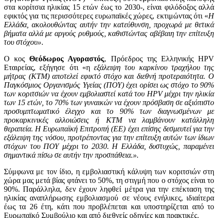
στα κορίτσια ηλικίας 15 ετών έως το 2030-, είναι φιλόδοξος αλλά
εφικτός για τις περισσότερες ευρωπαϊκές χώρες, εκτιμώντας ότι «
Η
Ελλάδα, ακολουθώντας αυτήν την κατεύθυνση, προχωρά με θετικά
βήματα αλλά με αργούς ρυθμούς, καθιστώντας αβέβαιη την επίτευξη
του στόχου»
.
Ο κος
Θεόδωρος Αγοραστός
, Πρόεδρος της Ελληνικής HPV
Εταιρείας, εξήγησε ότι «η
εξάλειψη του καρκίνου τραχήλου της
μήτρας (ΚΤΜ) αποτελεί εφικτό στόχο και διεθνή προτεραιότητα. Ο
Παγκόσμιος Οργανισμός Υγείας (ΠΟΥ) έχει ορίσει ως στόχο το 90%
των κοριτσιών να έχουν εμβολιαστεί κατά του HPV μέχρι την ηλικία
των 15 ετών, το 70% των γυναικών να έχουν πρόσβαση σε αξιόπιστο
προσυμπτωματικό έλεγχο και το 90% των διαγνωσμένων με
προκαρκινικές αλλοιώσεις ή ΚΤΜ να λαμβάνουν κατάλληλη
θεραπεία. Η Ευρωπαϊκή Επιτροπή (ΕΕ) έχει επίσης δεσμευτεί για την
εξάλειψη της νόσου, προτρέποντας για την επίτευξη αυτών των ίδιων
στόχων του ΠΟΥ μέχρι το 2030. Η Ελλάδα, δυστυχώς, παραμένει
σημαντικά πίσω σε αυτήν την προσπάθεια.».
Σύμφωνα με τον ίδιο, η εμβολιαστική κάλυψη των κοριτσιών στη
χώρα μας μετά βίας φτάνει το 50%, τη στιγμή που ο στόχος είναι το
90%. Παράλληλα, δεν έχουν ληφθεί μέτρα για την επέκταση της
ηλικίας αναπλήρωσης εμβολιασμού σε νέους ενήλικες, ιδιαίτερα
έως τα 26 έτη, κάτι που προβλέπεται και υποστηρίζεται από το
Ευρωπαϊκό Συμβούλιο και από διεθνείς οδηγίες και πρακτικές.