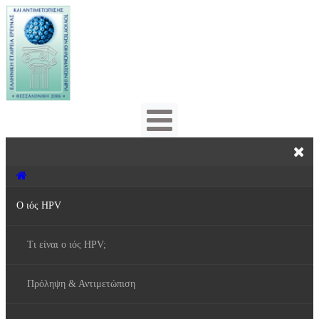
Ο ιός HPV
Τι είναι ο ιός HPV;
Πρόληψη & Αντιμετώπιση