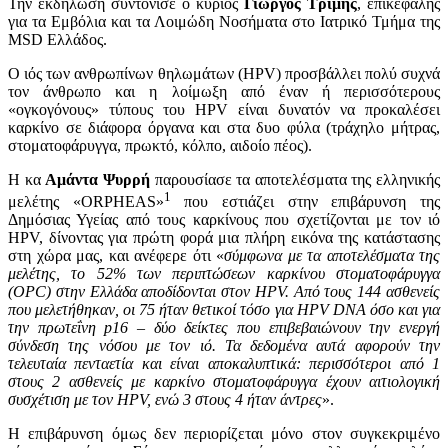
Την εκδήλωση συντόνισε ο κύριος
Γιώργος Τρίμης
, επικεφαλής
για τα Εμβόλια και τα Λοιμώδη Νοσήματα στο Ιατρικό Τμήμα της
MSD Ελλάδος.
Ο ιός των ανθρωπίνων θηλωμάτων (HPV) προσβάλλει πολύ συχνά
τον άνθρωπο και η λοίμωξη από έναν ή περισσότερους
«ογκογόνους» τύπους του HPV είναι δυνατόν να προκαλέσει
καρκίνο σε διάφορα όργανα και στα δυο φύλα (τράχηλο μήτρας,
στοματοφάρυγγα, πρωκτό, κόλπο, αιδοίο πέος).
Η κα
Αμάντα Ψυρρή
παρουσίασε τα αποτελέσματα της ελληνικής
1
μελέτης «ORPHEAS»
που εστιάζει στην επιβάρυνση της
Δημόσιας Υγείας από τους καρκίνους που σχετίζονται με τον ιό
HPV, δίνοντας για πρώτη φορά μια πλήρη εικόνα της κατάστασης
στη χώρα μας, και ανέφερε ότι «
σύμφωνα με τα αποτελέσματα της
μελέτης, το 52% των περιπτώσεων καρκίνου στοματοφάρυγγα
(OPC) στην Ελλάδα αποδίδονται στον HPV. Από τους 144 ασθενείς
που μελετήθηκαν, οι 75 ήταν θετικοί τόσο για HPV DNA όσο και για
την πρωτεΐνη p16 – δύο δείκτες που επιβεβαιώνουν την ενεργή
σύνδεση της νόσου με τον ιό. Τα δεδομένα αυτά αφορούν την
τελευταία πενταετία και είναι αποκαλυπτικά: περισσότεροι από 1
στους 2 ασθενείς με καρκίνο στοματοφάρυγγα έχουν αιτιολογική
συσχέτιση με τον HPV, ενώ 3 στους 4 ήταν άντρες
».
Η επιβάρυνση όμως δεν περιορίζεται μόνο στον συγκεκριμένο