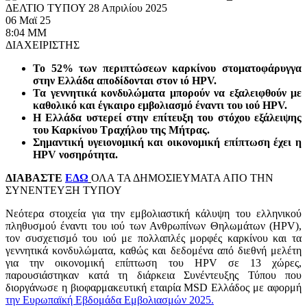
ΔΕΛΤΙΟ ΤΥΠΟΥ 28 Απριλίου 2025
06 Μαϊ 25
8:04 ΜΜ
Κοινωνικές Δράσεις
ΔΙΑΧΕΙΡΙΣΤΗΣ
Το 52% των περιπτώσεων καρκίνου στοματοφάρυγγα
στην Ελλάδα αποδίδονται στον ιό HPV.
Τα γεννητικά κονδυλώματα μπορούν να εξαλειφθούν με
καθολικό και έγκαιρο εμβολιασμό έναντι του ιού HPV.
Η Ελλάδα υστερεί στην επίτευξη του στόχου εξάλειψης
του Καρκίνου Τραχήλου της Μήτρας.
Σημαντική υγειονομική και οικονομική επίπτωση έχει η
HPV νοσηρότητα.
ΔΙΑΒΑΣΤΕ
ΕΔΩ
ΟΛΑ ΤΑ ΔΗΜΟΣΙΕΥΜΑΤΑ ΑΠΟ ΤΗΝ
ΣΥΝΕΝΤΕΥΞΗ ΤΥΠΟΥ
Νεότερα στοιχεία για την εμβολιαστική κάλυψη του ελληνικού
πληθυσμού έναντι του ιού των Ανθρωπίνων Θηλωμάτων (HPV),
τον συσχετισμό του ιού με πολλαπλές μορφές καρκίνου και τα
γεννητικά κονδυλώματα, καθώς και δεδομένα από διεθνή μελέτη
για την οικονομική επίπτωση του HPV σε 13 χώρες,
παρουσιάστηκαν κατά τη διάρκεια Συνέντευξης Τύπου που
διοργάνωσε η βιοφαρμακευτική εταιρία MSD Ελλάδος με αφορμή
την Ευρωπαϊκή Εβδομάδα Εμβολιασμών 2025.