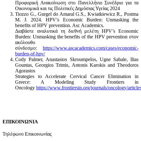
Προφορική Ανακοίνωση στο Πανελλήνιο Συνέδριο για τα
Οικονομικά και τις Πολιτικές Δημόσιας Υγείας 2024
Tiozzo G., Gurgel do Amaral G.S., Kwiatkiewicz R., Postma
M. J. 2024. HPV’s Economic Burden: Unmasking the
benefits of HPV prevention. Asc Academics.
Διαβάστε αναλυτικά τη διεθνή μελέτη HPV’s Economic
Burden: Unmasking the benefits of the HPV prevention στον
ακόλουθο
σύνδεσμο:
https://www.ascacademics.com/cases/economic-
burden-of-hpv/
Cody Palmer, Anastasios Skroumpelos, Ugne Sabale, Ilias
Gountas, Georgios Trimis, Antonis Karokis and Theodoros
Agorastos
Strategies to Accelerate Cervical Cancer Elimination in
Greece: A Modeling Study Frontiers in
Oncology
https://www.frontiersin.org/journals/oncology/artic
ΕΠΙΚΟΙΝΩΝΙΑ
Τηλέφωνο Επικοινωνίας