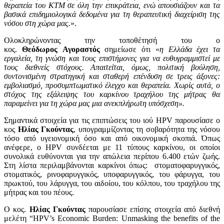
θεραπεία του ΚΤΜ σε όλη την επικράτεια, ενώ απουσιάζουν και τα
βασικά επιδημιολογικά δεδομένα για τη θεραπευτική διαχείριση της
νόσου στη χώρα μας.
».
Ολοκληρώνοντας την τοποθέτησή του ο
κος.
Θεόδωρος
Αγοραστός
σημείωσε ότι «
η Ελλάδα έχει τα
εργαλεία, τη γνώση και τους επιστήμονες για να ευθυγραμμιστεί με
τους διεθνείς στόχους. Απαιτείται, όμως, πολιτική βούληση,
συντονισμένη στρατηγική και σταθερή επένδυση σε τρεις άξονες:
εμβολιασμό, προσυμπτωματικό έλεγχο και θεραπεία. Χωρίς αυτά, ο
στόχος της εξάλειψης του καρκίνου τραχήλου της μήτρας θα
παραμείνει για τη χώρα μας μια ανεκπλήρωτη υπόσχεση».
Σημαντικά στοιχεία για τις επιπτώσεις του ιού HPV παρουσίασε ο
κος
Ηλίας Γκούντας
, υπογραμμίζοντας τη σοβαρότητα της νόσου
τόσο από υγειονομική όσο και από οικονομική σκοπιά. Όπως
ανέφερε, ο HPV συνδέεται με 11 τύπους καρκίνου, οι οποίοι
συνολικά ευθύνονται για την απώλεια περίπου 6.400 ετών ζωής.
Στη λίστα περιλαμβάνονται καρκίνοι όπως: στοματοφαρυγγικός,
στοματικός, ρινοφαρυγγικός, υποφαρυγγικός, του φάρυγγα, του
πρωκτού, του λάρυγγα, του αιδοίου, του κόλπου, του τραχήλου της
μήτρας και του πέους.
Ο κος.
Ηλίας Γκούντας
παρουσίασε επίσης στοιχεία από διεθνή
μελέτη “HPV’s Economic Burden: Unmasking the benefits of the