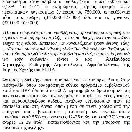
επιπολασμός στον πληθυσμό υπολογίζεται μεταξύ 0,05% και
0,18%. Το 2015, ο εκτιμώμενος ετήσιος αριθμός νέων
περιστατικών παγκοσμίως ξεπέρασε τις 750.000, επηρεάζοντας
τόσο τους άνδρες (376.000–427.000) όσο και τις γυναίκες
(379.000–510.000).
«
Παρά τη σοβαρότητα του προβλήματος, η επίσημη καταγραφή των
περιπτώσεων παραμένει ατελής, κάτι που δυσχεραίνει τον συνολικό
έλεγχο της νόσου. Επιπλέον, τα κονδυλώματα έχουν έντονη τάση
υποτροπών και αναμολύνσεων μεταξύ των σεξουαλικών συντρόφων,
καθιστώντας τα δύσκολα στην εκρίζωση και ακόμα πιο επιβαρυντικά
για τους ασθενείς
», τόνισε ο κος
Αλέξανδρος
Στρατηγός,
Καθηγητής Δερματολογίας Αφροδισιολογίας της
Ιατρικής Σχολής του ΕΚΠΑ.
Ωστόσο, η διεθνής πρακτική αποδεικνύει πως υπάρχει λύση. Στην
Αυστραλία, όπου εφαρμόστηκε εθνικό πρόγραμμα εμβολιασμού
κατά του HPV ήδη από το 2007, παρατηρήθηκε δραστική μείωση
των νέων περιστατικών κονδυλωμάτων – κυρίως σε νέες γυναίκες
και ετεροφυλόφιλους άνδρες. Ανάλογα εντυπωσιακά ήταν τα
αποτελέσματα στη Δανία, όπου μέσα σε πέντε χρόνια από την
εισαγωγή του εμβολιασμού, η επίπτωση των κονδυλωμάτων
μειώθηκε κατά 55% στις γυναίκες 12–35 ετών και κατά 37% στους
άνδρες 12–29 ετών, καταδεικνύοντας και την επίδραση της
«ανοσίας της αγέλης».