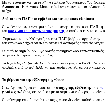
Με το ερώτημα «
Είναι εφικτή η εξάλειψη του καρκίνου του τραχήλ
Αγοραστός
, Καθηγητής Mαιευτικής-Γυναικολογίας στο «Αριστοτέ
στόχου.
Από το τεστ ΠΑΠ στα εμβόλια και τις μοριακές εξετάσεις
Ο κ. Αγοραστός έκανε μια σύντομη αναφορά στο τεστ ΠΑΠ, η ε
του
καρκίνου του τραχήλου της μήτρας
, ο οποίος οφείλεται στο
Σύμφωνα με τον Καθηγητή, το τεστ ΠΑΠ βοήθησε αρχικά στην μεί
του καρκίνου δείχνει ότι πλέον αποτελεί ανεπαρκές εργαλείο διάγνω
Σε αυτό το σημείο, ο κ. Αγοραστός επεσήμανε δύο
επαναστατικές 
όχι μόνο σε μεμονωμένες ομάδες.
«
Οι μελέτες έδειξαν ότι το εμβόλιο είναι άκρως αποτελεσματικό, 
πρόληψης από το τεστ ΠΑΠ και μας χαρίζει την ελπίδα ότι ο καρκίνο
Τα βήματα για την εξάλειψη της νόσου
Ο κ. Αγοραστός διευκρίνισε ότι ο
στόχος της εξάλειψης
του
καρ
γυναίκες ανά έτος
, σε αντίθεση με τα σημερινά νούμερα, που είναι
Ο καθηγητής επεσήμανε ότι ο στόχος αυτός δεν είναι καθόλου ουτοπ