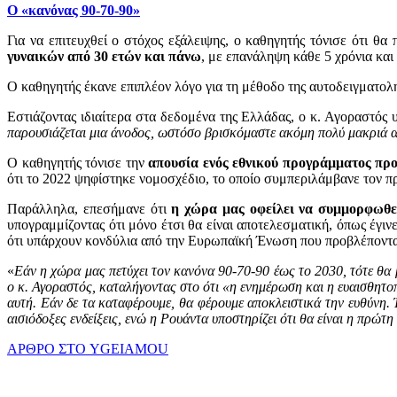
Ο «κανόνας 90-70-90»
Για να επιτευχθεί ο στόχος εξάλειψης, ο καθηγητής τόνισε ότι θα
γυναικών από 30 ετών και πάνω
, με επανάληψη κάθε 5 χρόνια και
Ο καθηγητής έκανε επιπλέον λόγο για τη μέθοδο της αυτοδειγματοληψ
Εστιάζοντας ιδιαίτερα στα δεδομένα της Ελλάδας, ο κ. Αγοραστός 
παρουσιάζεται μια άνοδος, ωστόσο βρισκόμαστε ακόμη πολύ μακριά 
Ο καθηγητής τόνισε την
απουσία ενός εθνικού προγράμματος πρ
ότι το 2022 ψηφίστηκε νομοσχέδιο, το οποίο συμπεριλάμβανε τον 
Παράλληλα, επεσήμανε ότι
η χώρα μας οφείλει να συμμορφωθεί 
υπογραμμίζοντας ότι μόνο έτσι θα είναι αποτελεσματική, όπως έγι
ότι υπάρχουν κονδύλια από την Ευρωπαϊκή Ένωση που προβλέπονται
«
Εάν η χώρα μας πετύχει τον κανόνα 90-70-90 έως το 2030, τότε θα 
ο κ. Αγοραστός, καταλήγοντας στο ότι «η ενημέρωση και η ευαισθητο
αυτή. Εάν δε τα καταφέρουμε, θα φέρουμε αποκλειστικά την ευθύνη.
αισιόδοξες ενδείξεις, ενώ η Ρουάντα υποστηρίζει ότι θα είναι η πρώτ
ΑΡΘΡΟ ΣΤΟ YGEIAMOU