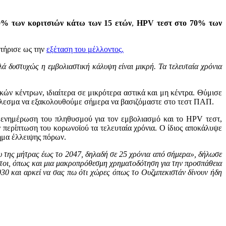
0% των κοριτσιών κάτω των 15 ετών
,
HPV τεστ στο 70% των
κτήρισε ως την
εξέταση του μέλλοντος.
ά δυστυχώς η εμβολιαστική κάλυψη είναι μικρή. Τα τελευταία χρόνια
κών κέντρων, ιδιαίτερα σε μικρότερα αστικά και μη κέντρα. Θύμισε
τέλεσμα να εξακολουθούμε σήμερα να βασιζόμαστε στο τεστ ΠΑΠ.
ν ενημέρωση του πληθυσμού για τον εμβολιασμό και το HPV τεστ,
ν περίπτωση του κορωνοϊού τα τελευταία χρόνια. Ο ίδιος αποκάλυψε
ημα έλλειψης πόρων.
ου της μήτρας έως το 2047, δηλαδή σε 25 χρόνια από σήμερα», δήλωσε
τητοι, όπως και μια μακροπρόθεσμη χρηματοδότηση για την προσπάθεια
030 και αρκεί να σας πω ότι χώρες όπως το Ουζμπεκιστάν δίνουν ήδη