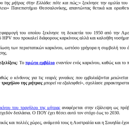
ου της μήτρας στην Ελλάδα: πότε και πώς;
» ξεκίνησε την ομιλία το
λειο» Πανεπιστήμιο Θεσσαλονίκης, απαντώντας θετικά και οριοθετ
φαρμογή του οποίου ξεκίνησε τη δεκαετία του 1950 από την Αμερ
ν ιό HPV που προκαλεί διάφορους καρκίνους αλλά και καλοήθη νοσήμα
ωση των περιστατικών καρκίνου, ωστόσο γρήγορα η συμβολή του άρ
σης.
εξελίξεις
: Το
πρώτο εμβόλιο
εναντίον ενός καρκίνου, καθώς και το 
καθώς ο κίνδυνος για τις νεαρές γυναίκες που εμβολιάζονται μειώνετ
ς
τραχήλου της μήτρας
μπορεί να εξαλειφθεί
», σχολίασε χαρακτηριστι
κίνου του τραχήλου της μήτρας
αναφέρεται στην εξάλειψη ως πρόβ
 σχεδόν διπλάσια. Ο ΠΟΥ έχει θέσει αυτό τον στόχο έως το 2030.
ικός και πολλές χώρες, ανάμεσά τους η Αυστραλία και η Σουηδία έχου