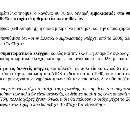
 πρέπει να τηρηθεί ο κανόνας 90-70-90, δηλαδή
εμβολιασμός στο 9
90% επιτυχία στη θεραπεία των ασθενών.
ίας (self sampling), η οποία μπορεί να βοηθήσει και την οποία χαρα
υπενθύμισε ότι «
στην Ελλάδα ο εμβολιασμός υπάρχει από το 2008, αλλ
από το στόχο
».
οσυμπτωματικού ελέγχου
, καθώς και την έλλειψη επαρκών ογκολογι
προσυμπτωματικό έλεγχο, κάτι όμως που ανακόπηκε το 2023, με απο
με τις διεθνείς οδηγίες
και κάλεσε την πολιτεία να αναλάβει τη
νε τόσο στην περίπτωση του AIDS τη δεκαετία του 1990, όσο και στη
 ακριβώς για την ενημέρωση των πολιτών, επομένως δεν τίθεται ζήτ
μπορέσει να επιτύχει το στόχο της εξάλειψης του καρκίνου του τραχήλ
ποίηση των πολιτών είναι αναγκαία, οι δείκτες ποιότητας είναι απαραί
 Ήδη, πολλές χώρες έχουν δηλώσει ότι θα πιάσουν το στόχο μέχρι το 2
η αφρικανική χώρα που θα πετύχει το στόχο της εξάλειψης
».