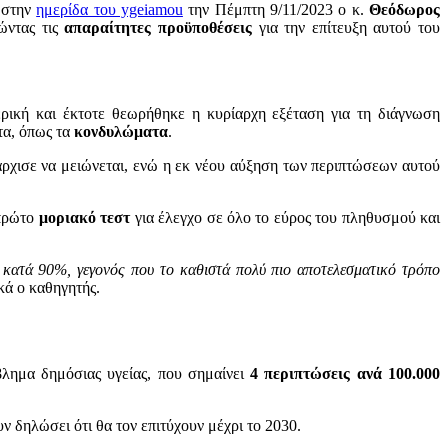
υ στην
ημερίδα του ygeiamou
την Πέμπτη 9/11/2023 ο κ.
Θεόδωρος
ώντας τις
απαραίτητες προϋποθέσεις
για την επίτευξη αυτού του
ική και έκτοτε θεωρήθηκε η κυρίαρχη εξέταση για τη διάγνωση
τα, όπως τα
κονδυλώματα
.
χισε να μειώνεται, ενώ η εκ νέου αύξηση των περιπτώσεων αυτού
πρώτο
μοριακό τεστ
για έλεγχο σε όλο το εύρος του πληθυσμού και
αι κατά 90%, γεγονός που το καθιστά πολύ πιο αποτελεσματικό τρόπο
κά ο καθηγητής.
λημα δημόσιας υγείας, που σημαίνει
4 περιπτώσεις ανά 100.000
ν δηλώσει ότι θα τον επιτύχουν μέχρι το 2030.